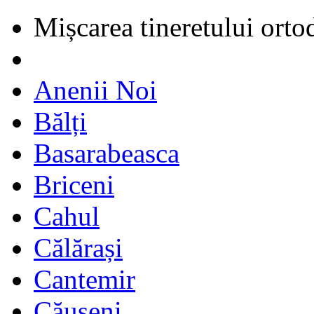
Mișcarea tineretului orto
Anenii Noi
Bălți
Basarabeasca
Briceni
Cahul
Călărași
Cantemir
Căușeni