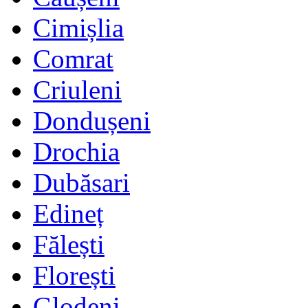
Cimișlia
Comrat
Criuleni
Dondușeni
Drochia
Dubăsari
Edineț
Fălești
Florești
Glodeni