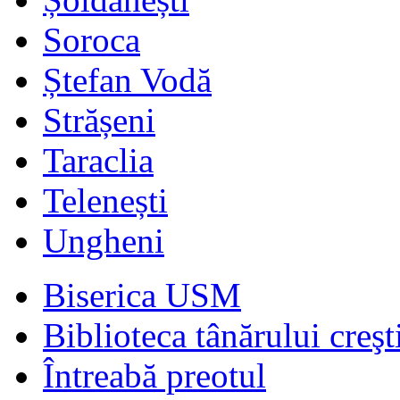
Soroca
Ștefan Vodă
Strășeni
Taraclia
Telenești
Ungheni
Biserica USM
Biblioteca tânărului creşt
Întreabă preotul