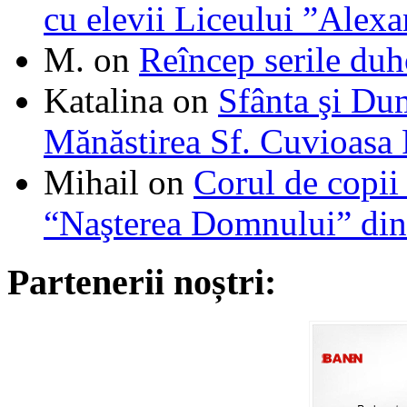
cu elevii Liceului ”Alexa
M.
on
Reîncep serile duh
Katalina
on
Sfânta şi Du
Mănăstirea Sf. Cuvioasa
Mihail
on
Corul de copii
“Naşterea Domnului” din
Partenerii noștri: