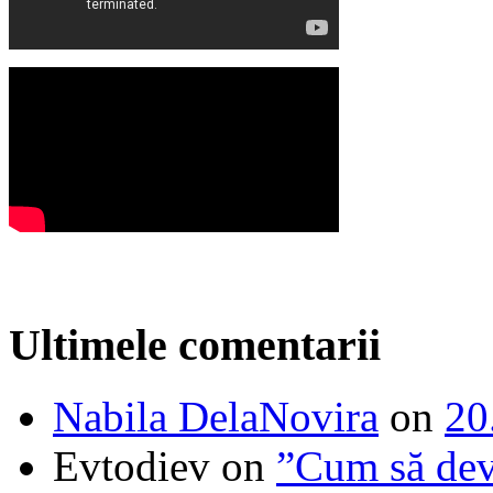
Ultimele comentarii
Nabila DelaNovira
on
20
Evtodiev
on
”Cum să dev