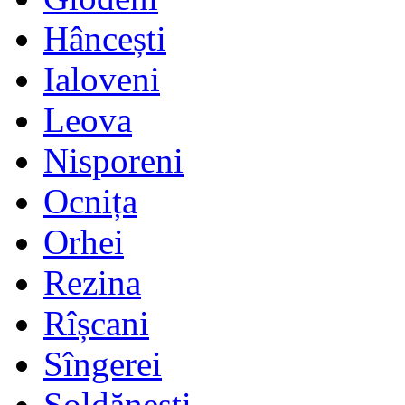
Hâncești
Ialoveni
Leova
Nisporeni
Ocnița
Orhei
Rezina
Rîșcani
Sîngerei
Șoldănești