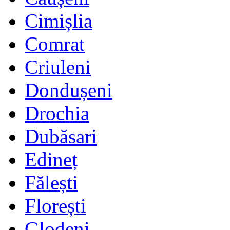
Cimișlia
Comrat
Criuleni
Dondușeni
Drochia
Dubăsari
Edineț
Fălești
Florești
Glodeni