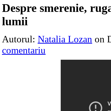
Despre smerenie, rugac
lumii
Autorul:
Natalia Lozan
on 
comentariu