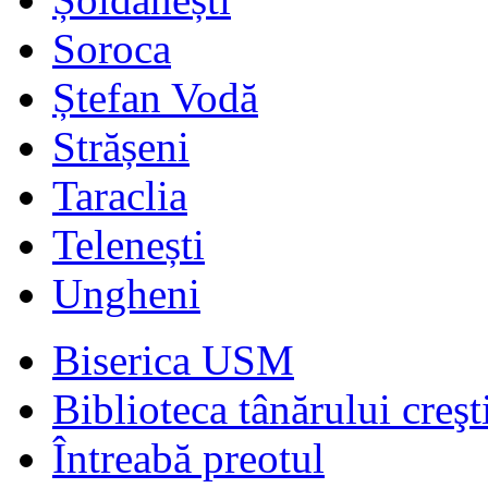
Soroca
Ștefan Vodă
Strășeni
Taraclia
Telenești
Ungheni
Biserica USM
Biblioteca tânărului creşt
Întreabă preotul