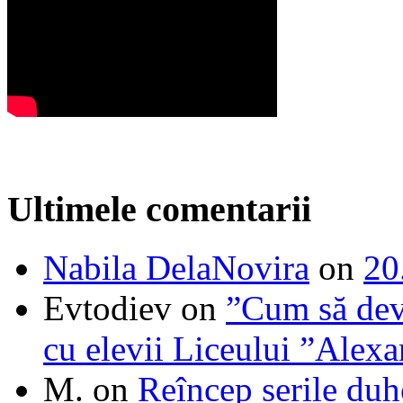
Ultimele comentarii
Nabila DelaNovira
on
20
Evtodiev
on
”Cum să dev
cu elevii Liceului ”Alexa
M.
on
Reîncep serile duh