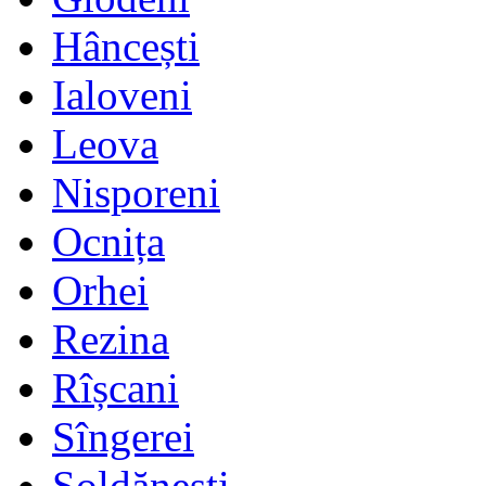
Hâncești
Ialoveni
Leova
Nisporeni
Ocnița
Orhei
Rezina
Rîșcani
Sîngerei
Șoldănești