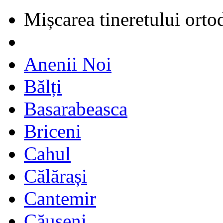
Mișcarea tineretului orto
Anenii Noi
Bălți
Basarabeasca
Briceni
Cahul
Călărași
Cantemir
Căușeni