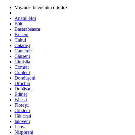
Mișcarea tineretului ortodox
Anenii Noi
Bălți
Basarabeasca
Briceni
Cahul
Călărași
Cantemir
Căușeni
Cimișlia
Comrat
Criuleni
Dondușeni
Drochia
Dubăsari
Edineț
Fălești
Florești
Glodeni
Hâncești
Ialoveni
Leova
Nisporeni