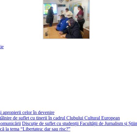
ie
i apropierii celor în devenire
tâlnire de suflet cu tinerii în cadrul Clubului Cultural European
Discuție de suflet cu studenții Facultății de Jurnalism și Ști
că la tema “Libertatea: dar sau risc?”