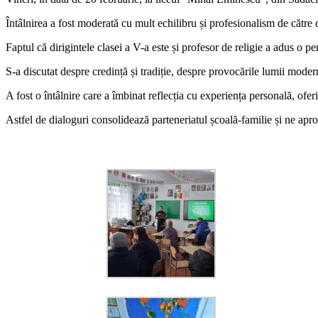
Întâlnirea a fost moderată cu mult echilibru și profesionalism de către 
Faptul că dirigintele clasei a V-a este și profesor de religie a adus o per
S-a discutat despre credință și tradiție, despre provocările lumii moderne
A fost o întâlnire care a îmbinat reflecția cu experiența personală, oferi
Astfel de dialoguri consolidează parteneriatul școală-familie și ne apr