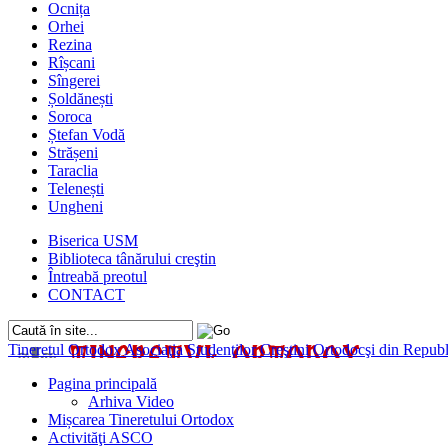
Ocnița
Orhei
Rezina
Rîșcani
Sîngerei
Șoldănești
Soroca
Ștefan Vodă
Strășeni
Taraclia
Telenești
Ungheni
Biserica USM
Biblioteca tânărului creştin
Întreabă preotul
CONTACT
Tineretul Ortodox
Asociaţia Studenţilor Creştini Ortodocşi din Rep
Pagina principală
Arhiva Video
Mișcarea Tineretului Ortodox
Activităţi ASCO