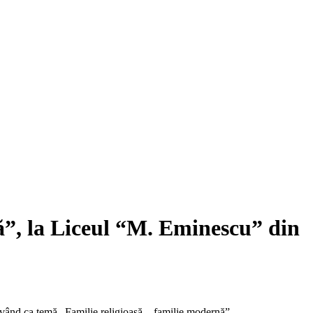
nă”, la Liceul “M. Eminescu” din
, având ca temă „Familie religioasă – familie modernă”.