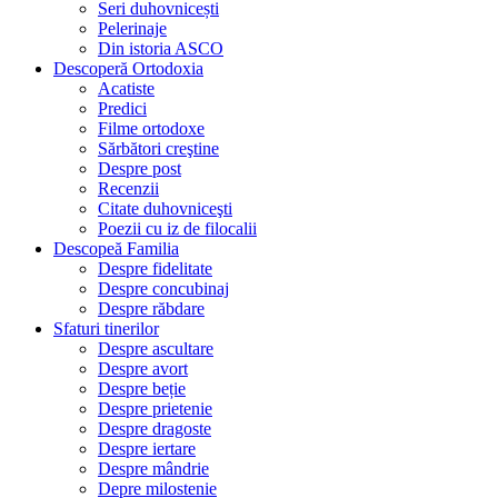
Seri duhovnicești
Pelerinaje
Din istoria ASCO
Descoperă Ortodoxia
Acatiste
Predici
Filme ortodoxe
Sărbători creştine
Despre post
Recenzii
Citate duhovniceşti
Poezii cu iz de filocalii
Descopeă Familia
Despre fidelitate
Despre concubinaj
Despre răbdare
Sfaturi tinerilor
Despre ascultare
Despre avort
Despre beție
Despre prietenie
Despre dragoste
Despre iertare
Despre mândrie
Depre milostenie