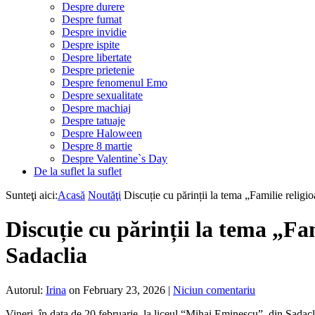
Despre durere
Despre fumat
Despre invidie
Despre ispite
Despre libertate
Despre prietenie
Despre fenomenul Emo
Despre sexualitate
Despre machiaj
Despre tatuaje
Despre Haloween
Despre 8 martie
Despre Valentine`s Day
De la suflet la suflet
Sunteţi aici:
Acasă
Noutăţi
Discuție cu părinții la tema „Familie relig
Discuție cu părinții la tema „Fa
Sadaclia
Autorul:
Irina
on February 23, 2026
|
Niciun comentariu
Vineri, în data de 20 februarie, la liceul “Mihai Eminescu”, din Sadacli