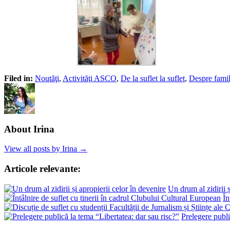
Filed in:
Noutăţi
,
Activităţi ASCO
,
De la suflet la suflet
,
Despre famil
About Irina
View all posts by Irina →
Articole relevante:
Un drum al zidirii ș
În
Prelegere publi