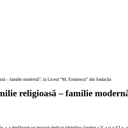
ioasă – familie modernă”, la Liceul “M. Eminescu” din Sadaclia
milie religioasă – familie moder
a, s-a desfășurat un lectorat dedicat părinților claselor a V-a și a VI-a