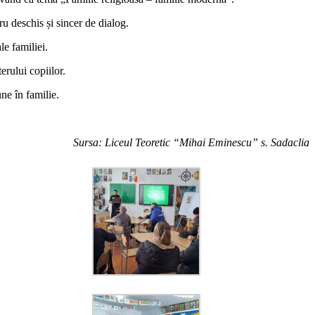
ru deschis și sincer de dialog.
le familiei.
erului copiilor.
une în familie.
Sursa:
Liceul Teoretic “Mihai Eminescu” s. Sadaclia