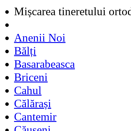
Mișcarea tineretului orto
Anenii Noi
Bălți
Basarabeasca
Briceni
Cahul
Călărași
Cantemir
Căușeni