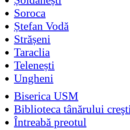
Soroca
Ștefan Vodă
Strășeni
Taraclia
Telenești
Ungheni
Biserica USM
Biblioteca tânărului creşt
Întreabă preotul