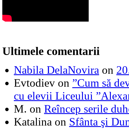
Ultimele comentarii
Nabila DelaNovira
on
20
Evtodiev
on
”Cum să dev
cu elevii Liceului ”Alexa
M.
on
Reîncep serile duh
Katalina
on
Sfânta şi Du