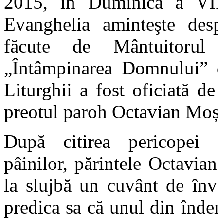
2015, în Duminica a VII
Evanghelia aminteşte desp
făcute de Mântuitorul
„Întâmpinarea Domnului” d
Liturghii a fost oficiată d
preotul paroh Octavian Moș
După citirea pericopei 
pâinilor, părintele Octavian
la slujbă un cuvânt de înv
predica sa că unul din înde