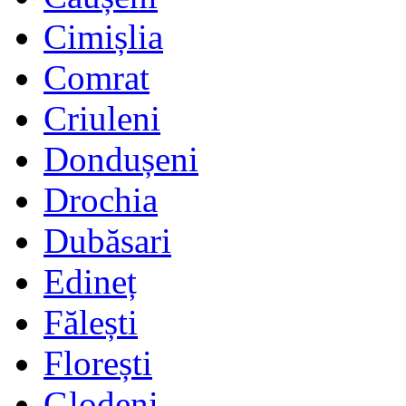
Cimișlia
Comrat
Criuleni
Dondușeni
Drochia
Dubăsari
Edineț
Fălești
Florești
Glodeni