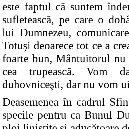
este faptul că suntem înde
sufletească, pe care o dob
lui Dumnezeu, comunicare
Totuși deoarece tot ce a cr
foarte bun, Mântuitorul nu
cea trupească. Vom da î
duhovniceşti, dar nu vom uit
Deasemenea în cadrul Sfinte
specile pentru ca Bunul D
ploi liniştite şi aducătoare 