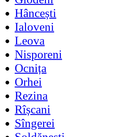
Hâncești
Ialoveni
Leova
Nisporeni
Ocnița
Orhei
Rezina
Rîșcani
Sîngerei
Șoldănești