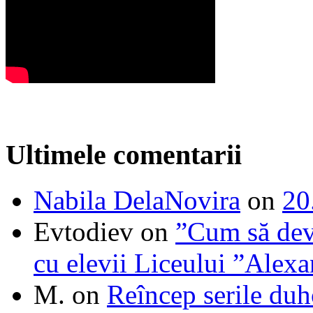
Ultimele comentarii
Nabila DelaNovira
on
20
Evtodiev
on
”Cum să dev
cu elevii Liceului ”Alexa
M.
on
Reîncep serile duh