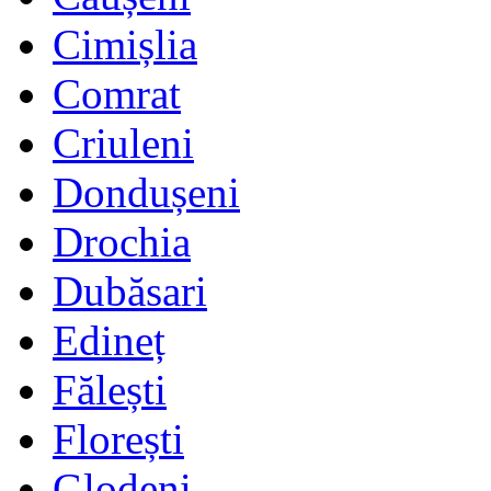
Cimișlia
Comrat
Criuleni
Dondușeni
Drochia
Dubăsari
Edineț
Fălești
Florești
Glodeni