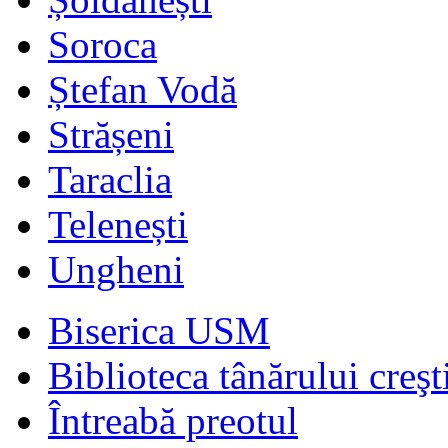
Soroca
Ștefan Vodă
Strășeni
Taraclia
Telenești
Ungheni
Biserica USM
Biblioteca tânărului creşt
Întreabă preotul