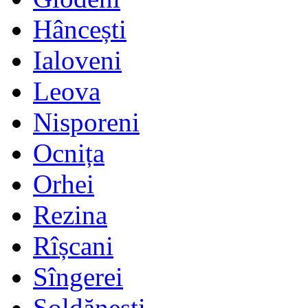
Hâncești
Ialoveni
Leova
Nisporeni
Ocnița
Orhei
Rezina
Rîșcani
Sîngerei
Șoldănești