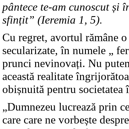
pântece te-am cunoscut și î
sfințit” (Ieremia 1, 5).
Cu regret, avortul rămâne o
secularizate, în numele „ fer
prunci nevinovați. Nu putem
această realitate îngrijorăto
obișnuită pentru societatea î
„Dumnezeu lucrează prin cei
care care ne vorbește despr