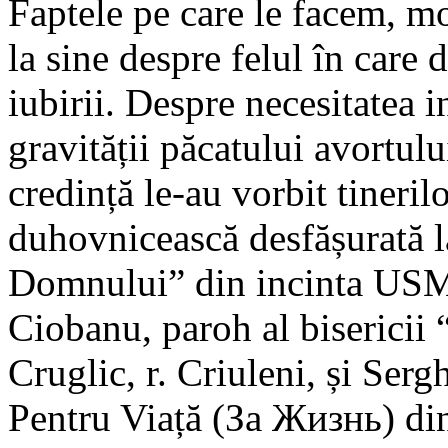
Faptele pe care le facem, m
la sine despre felul în care
iubirii. Despre necesitatea i
gravității păcatului avortulu
credință le-au vorbit tineri
duhovnicească desfășurată l
Domnului” din incinta USM,
Ciobanu, paroh al bisericii
Cruglic, r. Criuleni, și Ser
Pentru Viață (За Жизнь) di