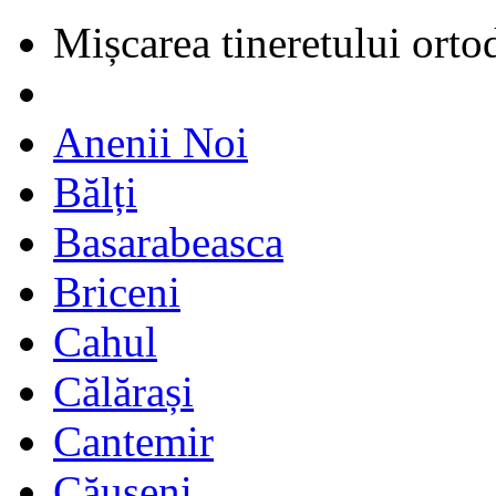
Mișcarea tineretului orto
Anenii Noi
Bălți
Basarabeasca
Briceni
Cahul
Călărași
Cantemir
Căușeni