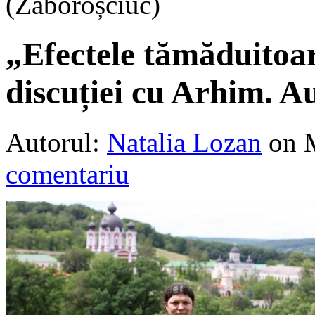
(Zaboroșciuc)
„Efectele tămăduitoa
discuției cu Arhim. A
Autorul:
Natalia Lozan
on 
comentariu