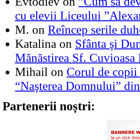
Evtodiev
on
”Cum să dev
cu elevii Liceului ”Alexa
M.
on
Reîncep serile duh
Katalina
on
Sfânta şi Du
Mănăstirea Sf. Cuvioasa
Mihail
on
Corul de copii
“Naşterea Domnului” din
Partenerii noștri: