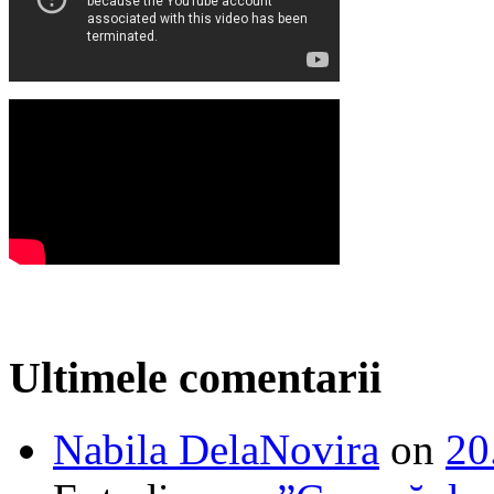
Ultimele comentarii
Nabila DelaNovira
on
20