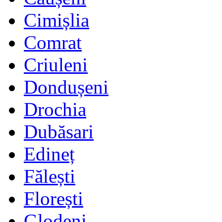
Cimișlia
Comrat
Criuleni
Dondușeni
Drochia
Dubăsari
Edineț
Fălești
Florești
Glodeni