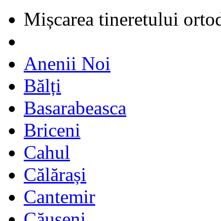
Mișcarea tineretului orto
Anenii Noi
Bălți
Basarabeasca
Briceni
Cahul
Călărași
Cantemir
Căușeni