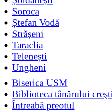
Soroca
Ștefan Vodă
Strășeni
Taraclia
Telenești
Ungheni
Biserica USM
Biblioteca tânărului creşt
Întreabă preotul