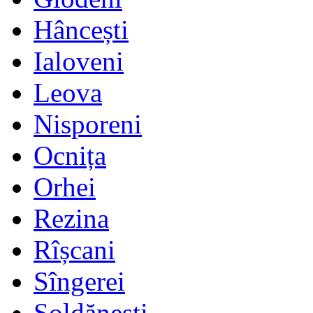
Hâncești
Ialoveni
Leova
Nisporeni
Ocnița
Orhei
Rezina
Rîșcani
Sîngerei
Șoldănești