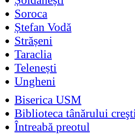
Soroca
Ștefan Vodă
Strășeni
Taraclia
Telenești
Ungheni
Biserica USM
Biblioteca tânărului creşt
Întreabă preotul