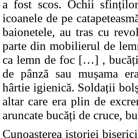
a fost scos. Ochii sfințilo
icoanele de pe catapeteasmă
baionetele, au tras cu revo
parte din mobilierul de lemn
ca lemn de foc […] , bucăți
de pânză sau mușama erau
hârtie igienică. Soldații bol
altar care era plin de excr
aruncate bucăți de cruce, bu
Cunoașterea istoriei biseric