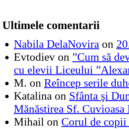
Ultimele comentarii
Nabila DelaNovira
on
20
Evtodiev
on
”Cum să dev
cu elevii Liceului ”Alexa
M.
on
Reîncep serile duh
Katalina
on
Sfânta şi Du
Mănăstirea Sf. Cuvioasa
Mihail
on
Corul de copii