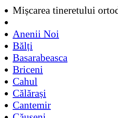
Mișcarea tineretului orto
Anenii Noi
Bălți
Basarabeasca
Briceni
Cahul
Călărași
Cantemir
Căușeni