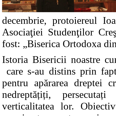
decembrie, protoiereul Ioa
Asociaţiei Studenţilor Cre
fost: „Biserica Ortodoxa di
Istoria Bisericii noastre cu
care s-au distins prin fap
pentru apărarea dreptei cr
nedreptățiți, persecuta
verticalitatea lor. Obiect