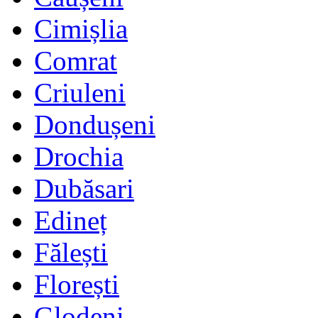
Cimișlia
Comrat
Criuleni
Dondușeni
Drochia
Dubăsari
Edineț
Fălești
Florești
Glodeni