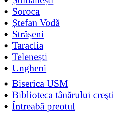
Soroca
Ștefan Vodă
Strășeni
Taraclia
Telenești
Ungheni
Biserica USM
Biblioteca tânărului creşt
Întreabă preotul