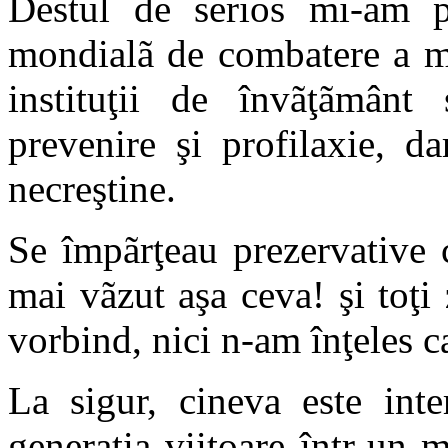
Destul de serios mi-am pu
mondialã de combatere a m
instituţii de învãţãmân
prevenire şi profilaxie, d
necreştine.
Se împãrţeau prezervative 
mai vãzut aşa ceva! şi toţ
vorbind, nici n-am înţeles ca
La sigur, cineva este inte
generaţia viitoare într-un