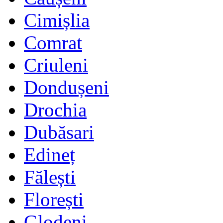
Cimișlia
Comrat
Criuleni
Dondușeni
Drochia
Dubăsari
Edineț
Fălești
Florești
Glodeni