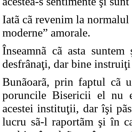
acestea-s sentimente şi sunt
Iatã cã revenim la normalul
moderne” amorale.
Înseamnã cã asta suntem ş
desfrânaţi, dar bine instruiţ
Bunãoarã, prin faptul cã u
poruncile Bisericii el nu
acestei instituţii, dar îşi p
lucru sã-l raportãm şi în ca