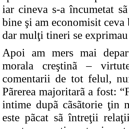
iar cineva s-a încumetat s
bine şi am economisit ceva b
dar mulţi tineri se exprimau l
Apoi am mers mai depart
morala creştinã – virtute
comentarii de tot felul, n
Pãrerea majoritarã a fost: “Fe
intime dupã cãsãtorie ţin 
este pãcat sã întreţii relaţ