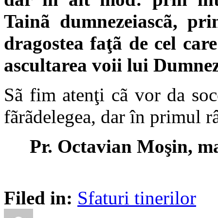
Tainã dumnezeiascã, prin
dragostea faţã de cel care
ascultarea voii lui Dumne
Sã fim atenţi cã vor da soc
fãrãdelegea, dar în primul r
Pr. Octavian Moşin, ma
Filed in:
Sfaturi tinerilor