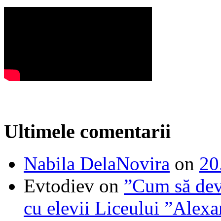
Ultimele comentarii
Nabila DelaNovira
on
20
Evtodiev
on
”Cum să dev
cu elevii Liceului ”Alexa