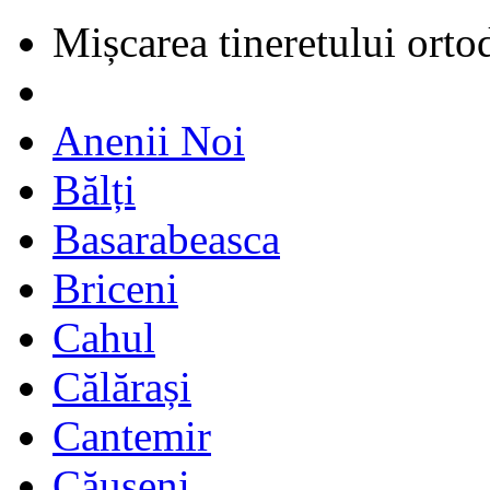
Mișcarea tineretului orto
Anenii Noi
Bălți
Basarabeasca
Briceni
Cahul
Călărași
Cantemir
Căușeni