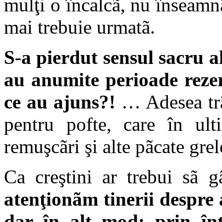
mulţi o încalcã, nu înseamn
mai trebuie urmatã.
S-a pierdut sensul sacru al
au anumite perioade rezer
ce au ajuns?!
… Adesea trã
pentru pofte, care în ul
remuşcãri şi alte pãcate grel
Ca creştini ar trebui sã 
atenţionãm tinerii despre 
dar în alt mod: prin întã