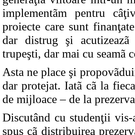
implementãm pentru câţiv
proiecte care sunt finanţat
dar distrug şi acutizeazã 
trupeşti, dar mai cu seamã ce
Asta ne place şi propovãdui
dar protejat. Iatã cã la fiec
de mijloace – de la prezerva
Discutând cu studenţii vis-
spus cã distribuirea prezer