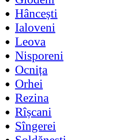
Hâncești
Ialoveni
Leova
Nisporeni
Ocnița
Orhei
Rezina
Rîșcani
Sîngerei
Șoldănești