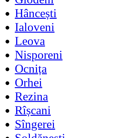
Hâncești
Ialoveni
Leova
Nisporeni
Ocnița
Orhei
Rezina
Rîșcani
Sîngerei
Șoldănești