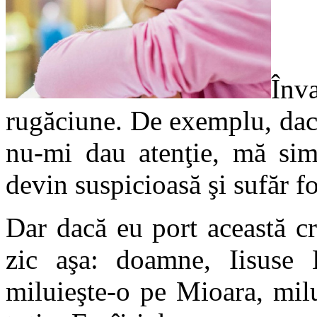
Înv
rugăciune. De exemplu, dacă 
nu-mi dau atenţie, mă sim
devin suspicioasă şi sufăr f
Dar dacă eu port această cr
zic aşa: doamne, Iisuse H
miluieşte-o pe Mioara, milu