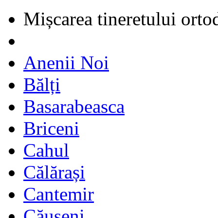
Mișcarea tineretului orto
Anenii Noi
Bălți
Basarabeasca
Briceni
Cahul
Călărași
Cantemir
Căușeni