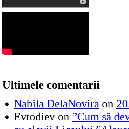
Ultimele comentarii
Nabila DelaNovira
on
20
Evtodiev
on
”Cum să dev