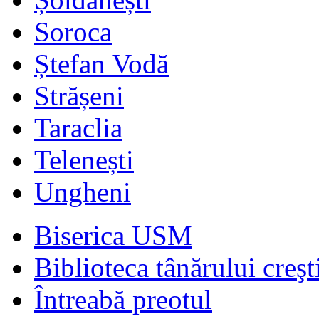
Soroca
Ștefan Vodă
Strășeni
Taraclia
Telenești
Ungheni
Biserica USM
Biblioteca tânărului creşt
Întreabă preotul