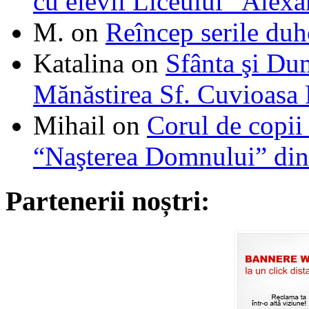
cu elevii Liceului ”Alexa
M.
on
Reîncep serile duh
Katalina
on
Sfânta şi Du
Mănăstirea Sf. Cuvioasa
Mihail
on
Corul de copii
“Naşterea Domnului” din
Partenerii noștri: