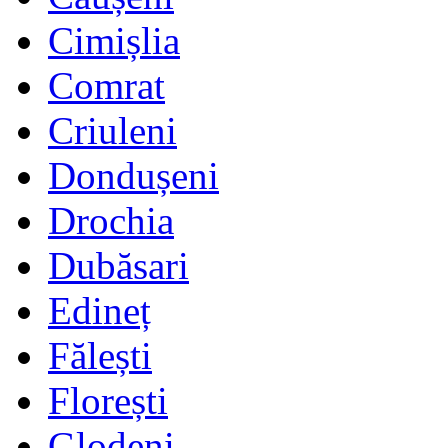
Cimișlia
Comrat
Criuleni
Dondușeni
Drochia
Dubăsari
Edineț
Fălești
Florești
Glodeni