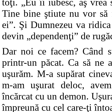
toţi. „Eu îi iubesc, aş vrea
Tine bine ştiute nu vor să 
ei”. Şi Dumnezeu va ridica 
devin „dependenţi” de rugăc
Dar noi ce facem? Când su
printr-un păcat. Ca să ne 
uşurăm. M-a supărat cineva
m-am uşurat deloc, avem 
încărcat cu un demon. Uşurar
împreună cu cel care-ţi înto