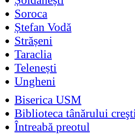
Soroca
Ștefan Vodă
Strășeni
Taraclia
Telenești
Ungheni
Biserica USM
Biblioteca tânărului creşt
Întreabă preotul