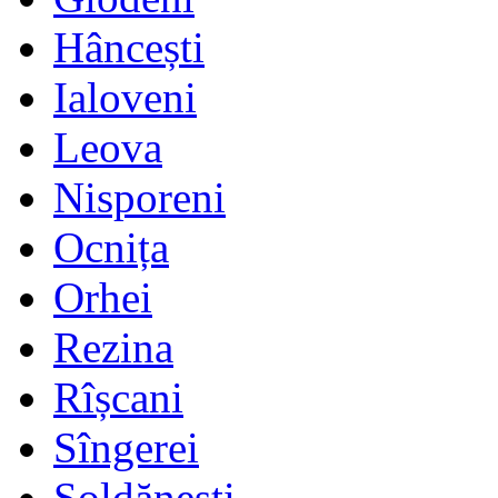
Hâncești
Ialoveni
Leova
Nisporeni
Ocnița
Orhei
Rezina
Rîșcani
Sîngerei
Șoldănești