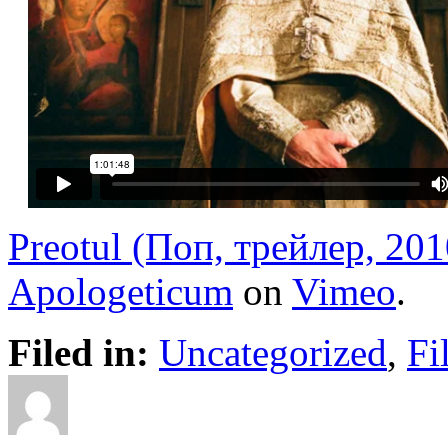
Preotul (Поп, трейлер, 2010
Apologeticum
on
Vimeo
.
Filed in:
Uncategorized
,
Fi