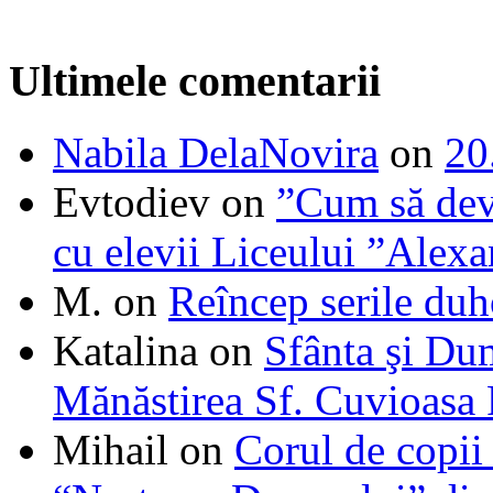
Ultimele comentarii
Nabila DelaNovira
on
20
Evtodiev
on
”Cum să dev
cu elevii Liceului ”Alexa
M.
on
Reîncep serile duh
Katalina
on
Sfânta şi Du
Mănăstirea Sf. Cuvioasa
Mihail
on
Corul de copii