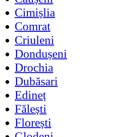
Cimișlia
Comrat
Criuleni
Dondușeni
Drochia
Dubăsari
Edineț
Fălești
Florești
Glodeni