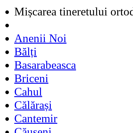
Mișcarea tineretului orto
Anenii Noi
Bălți
Basarabeasca
Briceni
Cahul
Călărași
Cantemir
Căușeni