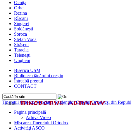
Ocnița
Orhei
Rezina
Rîșcani
Sîngerei
Șoldănești
Soroca
Ștefan Vodă
Strășeni
Taraclia
Telenești
Ungheni
Biserica USM
Biblioteca tânărului creştin
Întreabă preotul
CONTACT
Tineretul Ortodox
Asociaţia Studenţilor Creştini Ortodocşi din Rep
Pagina principală
Arhiva Video
Mișcarea Tineretului Ortodox
Activităţi ASCO