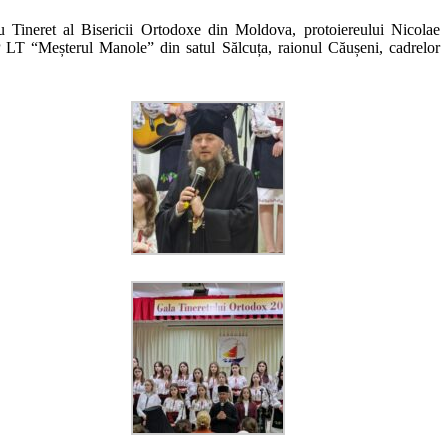
u Tineret al Bisericii Ortodoxe din Moldova, protoiereului Nicolae
T “Meșterul Manole” din satul Sălcuța, raionul Căușeni, cadrelor