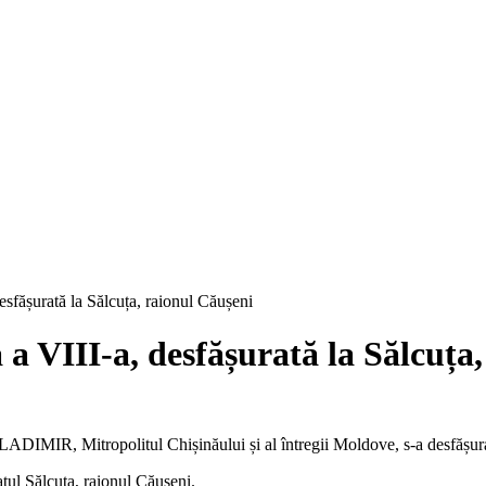
esfășurată la Sălcuța, raionul Căușeni
 a VIII-a, desfășurată la Sălcuța
LADIMIR, Mitropolitul Chișinăului și al întregii Moldove, s-a desfășura
tul Sălcuța, raionul Căușeni.