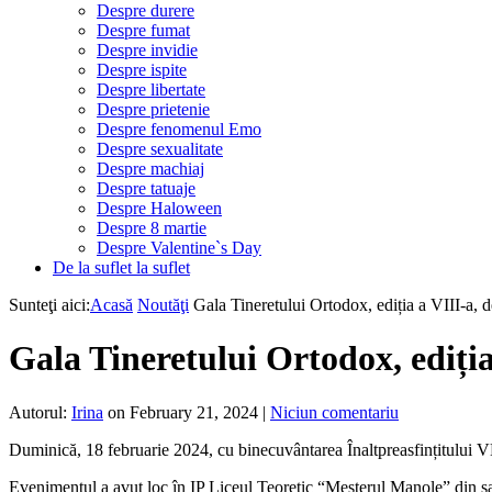
Despre durere
Despre fumat
Despre invidie
Despre ispite
Despre libertate
Despre prietenie
Despre fenomenul Emo
Despre sexualitate
Despre machiaj
Despre tatuaje
Despre Haloween
Despre 8 martie
Despre Valentine`s Day
De la suflet la suflet
Sunteţi aici:
Acasă
Noutăţi
Gala Tineretului Ortodox, ediția a VIII-a, d
Gala Tineretului Ortodox, ediția
Autorul:
Irina
on February 21, 2024
|
Niciun comentariu
Duminică, 18 februarie 2024, cu binecuvântarea Înaltpreasfințitului V
Evenimentul a avut loc în IP Liceul Teoretic “Meșterul Manole” din sa