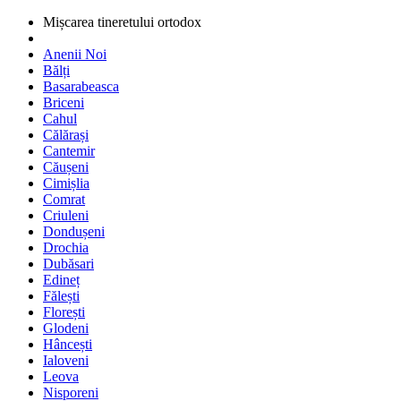
Mișcarea tineretului ortodox
Anenii Noi
Bălți
Basarabeasca
Briceni
Cahul
Călărași
Cantemir
Căușeni
Cimișlia
Comrat
Criuleni
Dondușeni
Drochia
Dubăsari
Edineț
Fălești
Florești
Glodeni
Hâncești
Ialoveni
Leova
Nisporeni