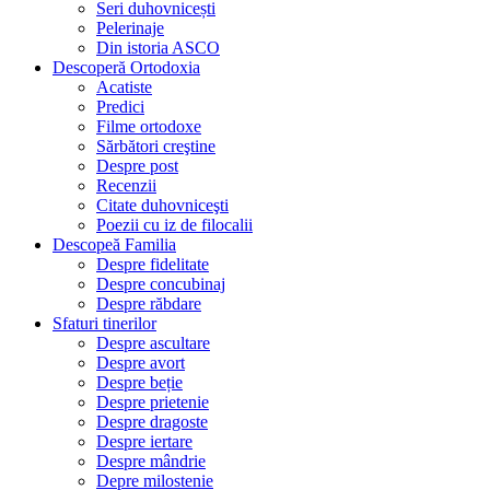
Seri duhovnicești
Pelerinaje
Din istoria ASCO
Descoperă Ortodoxia
Acatiste
Predici
Filme ortodoxe
Sărbători creştine
Despre post
Recenzii
Citate duhovniceşti
Poezii cu iz de filocalii
Descopeă Familia
Despre fidelitate
Despre concubinaj
Despre răbdare
Sfaturi tinerilor
Despre ascultare
Despre avort
Despre beție
Despre prietenie
Despre dragoste
Despre iertare
Despre mândrie
Depre milostenie