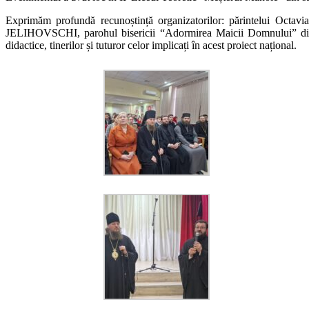
Exprimăm profundă recunoștință organizatorilor: părintelui Octavi
JELIHOVSCHI, parohul bisericii “Adormirea Maicii Domnului” din 
didactice, tinerilor și tuturor celor implicați în acest proiect național.