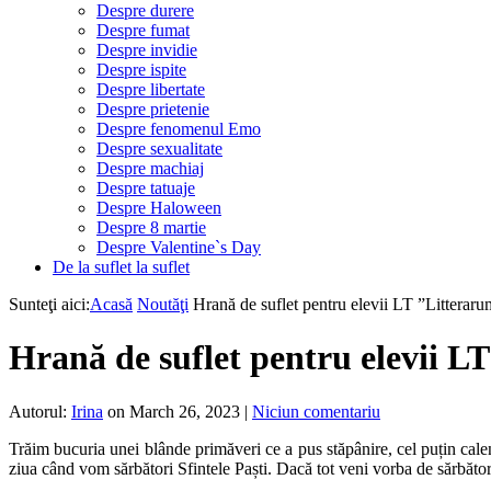
Despre durere
Despre fumat
Despre invidie
Despre ispite
Despre libertate
Despre prietenie
Despre fenomenul Emo
Despre sexualitate
Despre machiaj
Despre tatuaje
Despre Haloween
Despre 8 martie
Despre Valentine`s Day
De la suflet la suflet
Sunteţi aici:
Acasă
Noutăţi
Hrană de suflet pentru elevii LT ”Litterar
Hrană de suflet pentru elevii L
Autorul:
Irina
on March 26, 2023
|
Niciun comentariu
Trăim bucuria unei blânde primăveri ce a pus stăpânire, cel puțin calenda
ziua când vom sărbători Sfintele Paști. Dacă tot veni vorba de sărbător