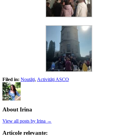
Filed in:
Noutăţi
,
Activităţi ASCO
About Irina
View all posts by Irina →
Articole relevante: