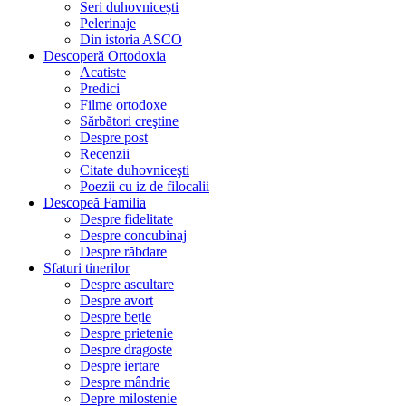
Seri duhovnicești
Pelerinaje
Din istoria ASCO
Descoperă Ortodoxia
Acatiste
Predici
Filme ortodoxe
Sărbători creştine
Despre post
Recenzii
Citate duhovniceşti
Poezii cu iz de filocalii
Descopeă Familia
Despre fidelitate
Despre concubinaj
Despre răbdare
Sfaturi tinerilor
Despre ascultare
Despre avort
Despre beție
Despre prietenie
Despre dragoste
Despre iertare
Despre mândrie
Depre milostenie