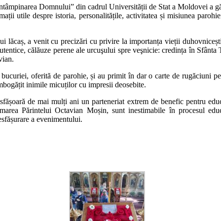
Întâmpinarea Domnului” din cadrul Universității de Stat a Moldovei a găz
rmații utile despre istoria, personalitățile, activitatea și misiunea paro
 lăcaș, a venit cu precizări cu privire la importanța vieții duhovnicești î
autentice, călăuze perene ale urcuşului spre veşnicie: credința în Sfânta
vian.
ucuriei, oferită de parohie, și au primit în dar o carte de rugăciuni pe
bogățit inimile micuților cu impresii deosebite.
șoară de mai mulți ani un parteneriat extrem de benefic pentru educarea 
area Părintelui Octavian Moșin, sunt inestimabile în procesul educa
 desfășurare a evenimentului.