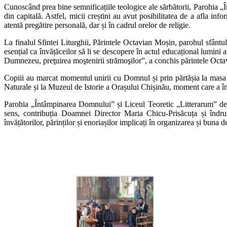
Cunoscând prea bine semnificațiile teologice ale sărbătorii, Parohia „
din capitală. Astfel, micii creștini au avut posibilitatea de a afla info
atentă pregătire personală, dar și în cadrul orelor de religie.
La finalul Sfintei Liturghii, Părintele Octavian Moșin, parohul sfântului
esențial ca învățăceilor să li se descopere în actul educațional lumini 
Dumnezeu, preţuirea moştenirii strămoşilor”, a conchis părintele Octa
Copiii au marcat momentul unirii cu Domnul și prin părtășia la masa b
Naturale și la Muzeul de Istorie a Orașului Chișinău, moment care a îm
Parohia „Întâmpinarea Domnului” și Liceul Teoretic „Litterarum” desfă
sens, contribuția Doamnei Director Maria Chicu-Prisăcuța și îndrum
învățătorilor, părinților și enoriașilor implicați în organizarea și buna