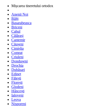
Mișcarea tineretului ortodox
Anenii Noi
Bălți
Basarabeasca
Briceni
Cahul
Călărași
Cantemir
Căușeni
Cimișlia
Comrat
Criuleni
Dondușeni
Drochia
Dubăsari
Edineț
Fălești
Florești
Glodeni
Hâncești
Ialoveni
Leova
Nisporeni