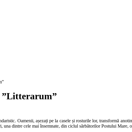
um”
T ”Litterarum”
ristic. Oamenii, așezați pe la casele și rosturile lor, transformă anotimp
i, una dintre cele mai însemnate, din ciclul sărbătorilor Postului Mare, 