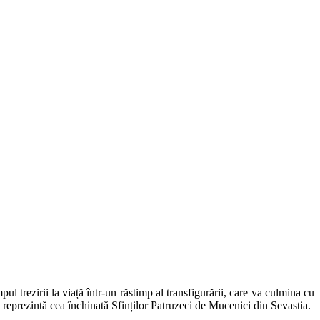
ul trezirii la viață într-un răstimp al transfigurării, care va culmina cu
o reprezintă cea închinată Sfinților Patruzeci de Mucenici din Sevastia.