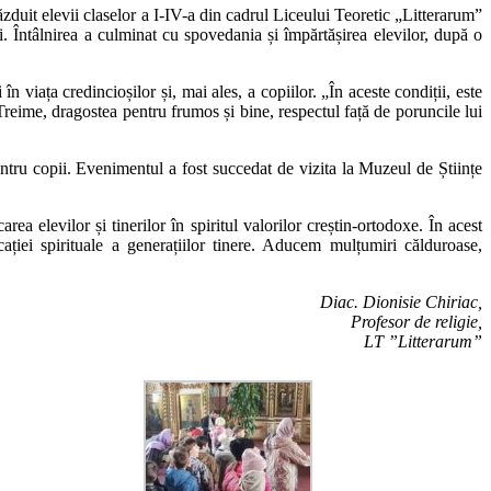
duit elevii claselor a I-IV-a din cadrul Liceului Teoretic „Litterarum”
hiei. Întâlnirea a culminat cu spovedania și împărtășirea elevilor, după o
n viața credincioșilor și, mai ales, a copiilor. „În aceste condiții, este
 Treime, dragostea pentru frumos și bine, respectul față de poruncile lui
ntru copii. Evenimentul a fost succedat de vizita la Muzeul de Științe
elevilor și tinerilor în spiritul valorilor creștin-ortodoxe. În acest
ției spirituale a generațiilor tinere. Aducem mulțumiri călduroase,
Diac. Dionisie Chiriac,
Profesor de religie,
LT ”Litterarum”