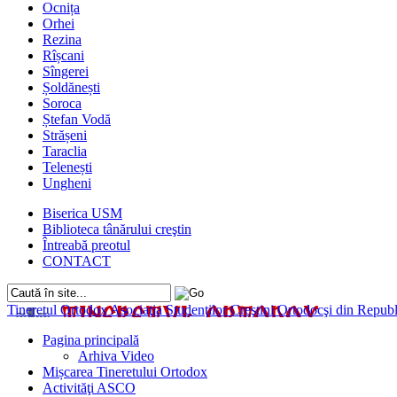
Ocnița
Orhei
Rezina
Rîșcani
Sîngerei
Șoldănești
Soroca
Ștefan Vodă
Strășeni
Taraclia
Telenești
Ungheni
Biserica USM
Biblioteca tânărului creştin
Întreabă preotul
CONTACT
Tineretul Ortodox
Asociaţia Studenţilor Creştini Ortodocşi din Rep
Pagina principală
Arhiva Video
Mișcarea Tineretului Ortodox
Activităţi ASCO