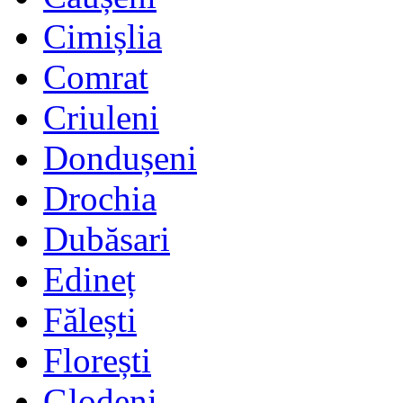
Cimișlia
Comrat
Criuleni
Dondușeni
Drochia
Dubăsari
Edineț
Fălești
Florești
Glodeni