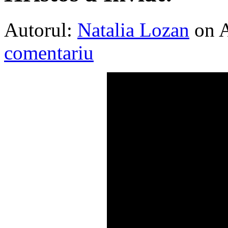
Autorul:
Natalia Lozan
on 
comentariu