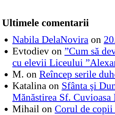
Ultimele comentarii
Nabila DelaNovira
on
20
Evtodiev
on
”Cum să dev
cu elevii Liceului ”Alexa
M.
on
Reîncep serile duh
Katalina
on
Sfânta şi Du
Mănăstirea Sf. Cuvioasa
Mihail
on
Corul de copii