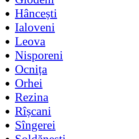
Hâncești
Ialoveni
Leova
Nisporeni
Ocnița
Orhei
Rezina
Rîșcani
Sîngerei
Șoldănești