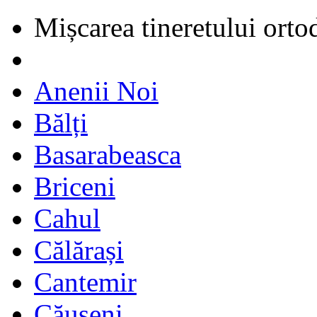
Mișcarea tineretului orto
Anenii Noi
Bălți
Basarabeasca
Briceni
Cahul
Călărași
Cantemir
Căușeni