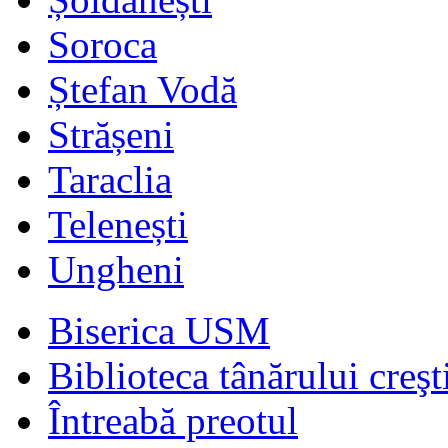
Soroca
Ștefan Vodă
Strășeni
Taraclia
Telenești
Ungheni
Biserica USM
Biblioteca tânărului creşt
Întreabă preotul