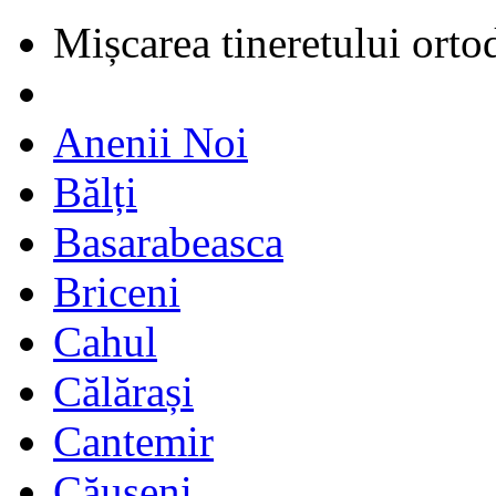
Mișcarea tineretului orto
Anenii Noi
Bălți
Basarabeasca
Briceni
Cahul
Călărași
Cantemir
Căușeni