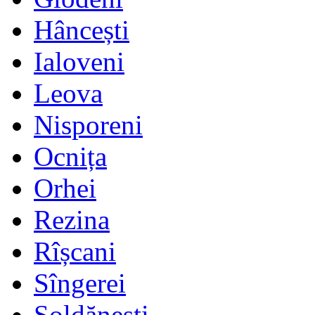
Hâncești
Ialoveni
Leova
Nisporeni
Ocnița
Orhei
Rezina
Rîșcani
Sîngerei
Șoldănești