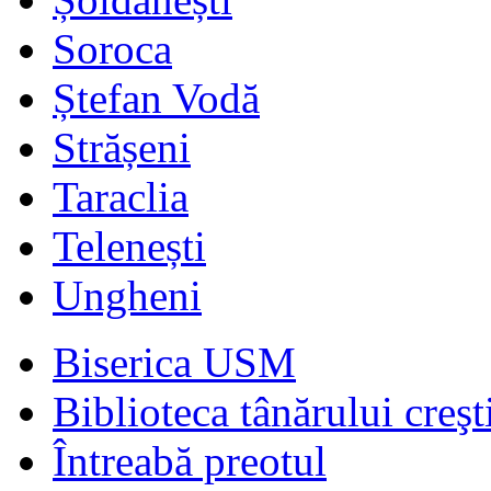
Soroca
Ștefan Vodă
Strășeni
Taraclia
Telenești
Ungheni
Biserica USM
Biblioteca tânărului creşt
Întreabă preotul