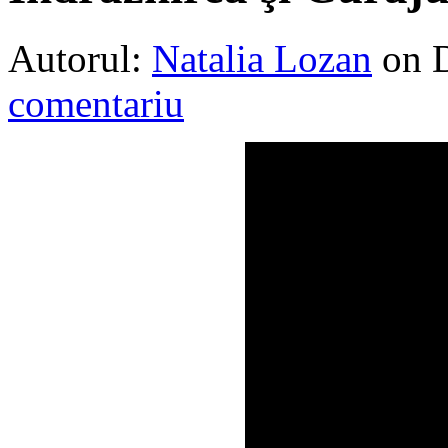
Autorul:
Natalia Lozan
on 
comentariu