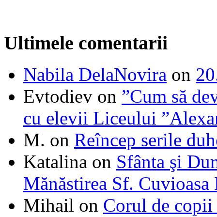
Ultimele comentarii
Nabila DelaNovira
on
20
Evtodiev
on
”Cum să dev
cu elevii Liceului ”Alexa
M.
on
Reîncep serile duh
Katalina
on
Sfânta şi Du
Mănăstirea Sf. Cuvioasa
Mihail
on
Corul de copii