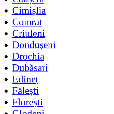
Cimișlia
Comrat
Criuleni
Dondușeni
Drochia
Dubăsari
Edineț
Fălești
Florești
Glodeni