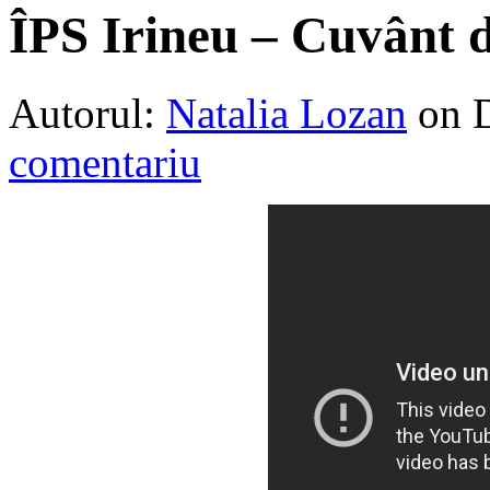
ÎPS Irineu – Cuvânt d
Autorul:
Natalia Lozan
on 
comentariu