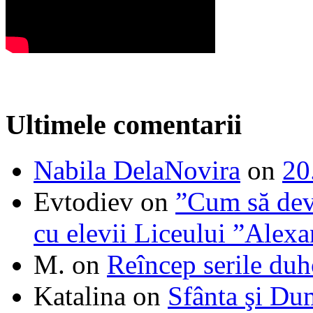
Ultimele comentarii
Nabila DelaNovira
on
20
Evtodiev
on
”Cum să dev
cu elevii Liceului ”Alexa
M.
on
Reîncep serile duh
Katalina
on
Sfânta şi Du