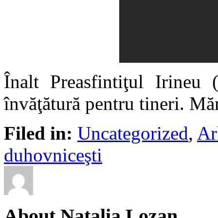
Înalt Preasfintiţul Irineu
învăţătură pentru tineri. M
Filed in:
Uncategorized
,
Ar
duhovniceşti
About Natalia Lozan