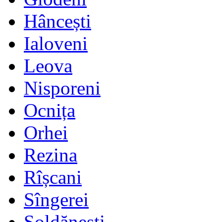
Hâncești
Ialoveni
Leova
Nisporeni
Ocnița
Orhei
Rezina
Rîșcani
Sîngerei
Șoldănești