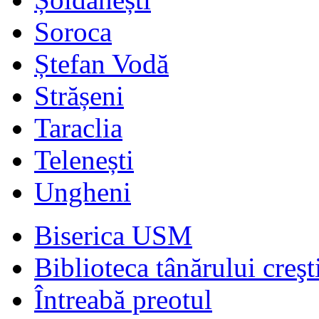
Soroca
Ștefan Vodă
Strășeni
Taraclia
Telenești
Ungheni
Biserica USM
Biblioteca tânărului creşt
Întreabă preotul