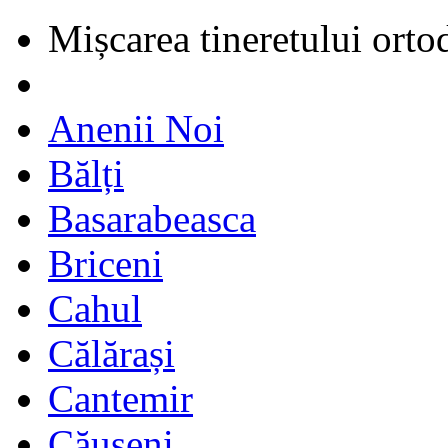
Mișcarea tineretului orto
Anenii Noi
Bălți
Basarabeasca
Briceni
Cahul
Călărași
Cantemir
Căușeni