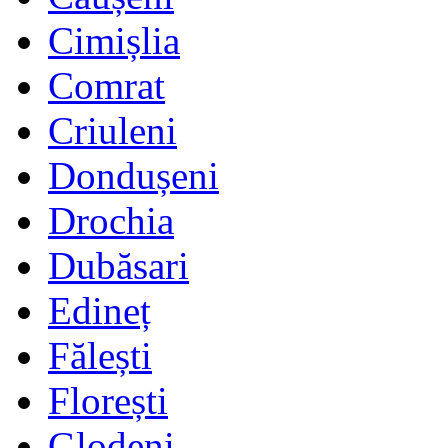
Cimișlia
Comrat
Criuleni
Dondușeni
Drochia
Dubăsari
Edineț
Fălești
Florești
Glodeni