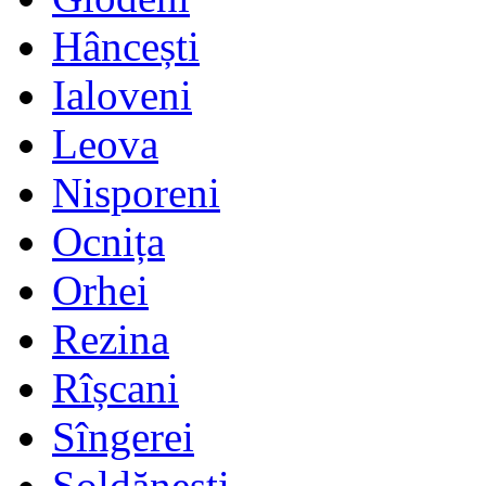
Hâncești
Ialoveni
Leova
Nisporeni
Ocnița
Orhei
Rezina
Rîșcani
Sîngerei
Șoldănești