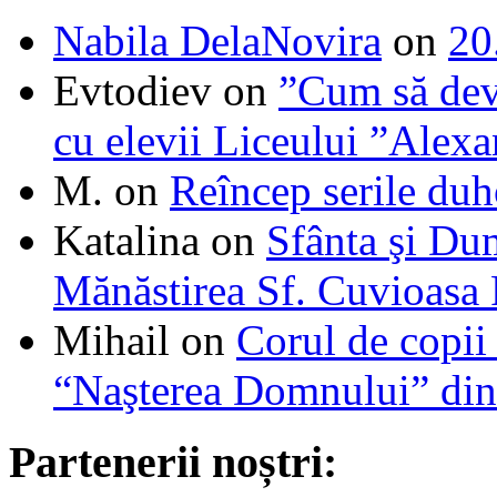
Nabila DelaNovira
on
20
Evtodiev
on
”Cum să dev
cu elevii Liceului ”Alexa
M.
on
Reîncep serile duh
Katalina
on
Sfânta şi Du
Mănăstirea Sf. Cuvioasa
Mihail
on
Corul de copii
“Naşterea Domnului” din
Partenerii noștri: