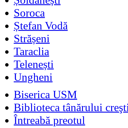
Soroca
Ștefan Vodă
Strășeni
Taraclia
Telenești
Ungheni
Biserica USM
Biblioteca tânărului creşt
Întreabă preotul