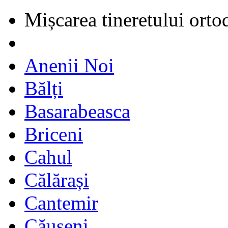
Mișcarea tineretului orto
Anenii Noi
Bălți
Basarabeasca
Briceni
Cahul
Călărași
Cantemir
Căușeni