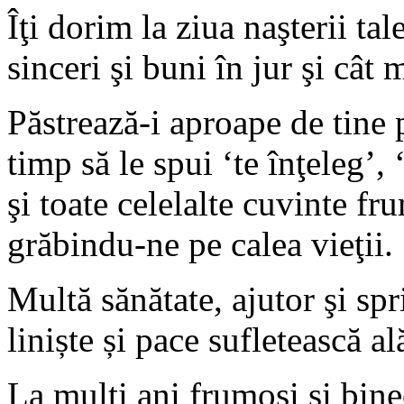
Îţi dorim la ziua naşterii ta
sinceri şi buni în jur şi câ
Păstrează-i aproape de tine pe
timp să le spui ‘te înţeleg’,
şi toate celelalte cuvinte f
grăbindu-ne pe calea vieţii.
Multă sănătate, ajutor şi s
liniște și pace sufletească al
La mulţi ani frumoşi şi bine