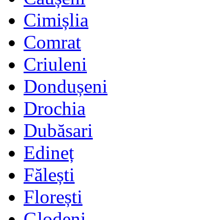
Cimișlia
Comrat
Criuleni
Dondușeni
Drochia
Dubăsari
Edineț
Fălești
Florești
Glodeni