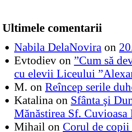
Ultimele comentarii
Nabila DelaNovira
on
20
Evtodiev
on
”Cum să dev
cu elevii Liceului ”Alexa
M.
on
Reîncep serile duh
Katalina
on
Sfânta şi Du
Mănăstirea Sf. Cuvioasa
Mihail
on
Corul de copii