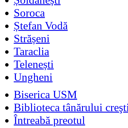
Soroca
Ștefan Vodă
Strășeni
Taraclia
Telenești
Ungheni
Biserica USM
Biblioteca tânărului creşt
Întreabă preotul