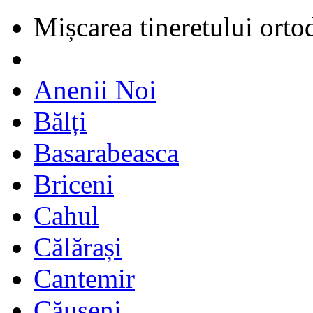
Mișcarea tineretului orto
Anenii Noi
Bălți
Basarabeasca
Briceni
Cahul
Călărași
Cantemir
Căușeni