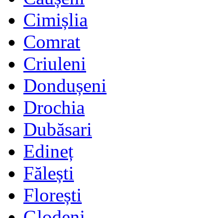
Cimișlia
Comrat
Criuleni
Dondușeni
Drochia
Dubăsari
Edineț
Fălești
Florești
Glodeni