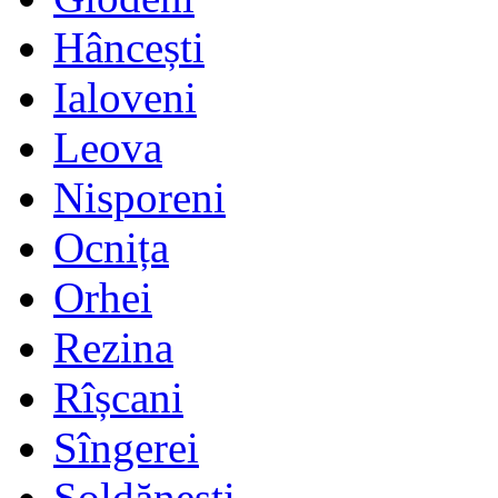
Hâncești
Ialoveni
Leova
Nisporeni
Ocnița
Orhei
Rezina
Rîșcani
Sîngerei
Șoldănești