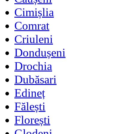
Cimișlia
Comrat
Criuleni
Dondușeni
Drochia
Dubăsari
Edineț
Fălești
Florești
Glodeni