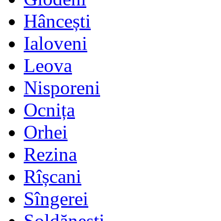
Hâncești
Ialoveni
Leova
Nisporeni
Ocnița
Orhei
Rezina
Rîșcani
Sîngerei
Șoldănești