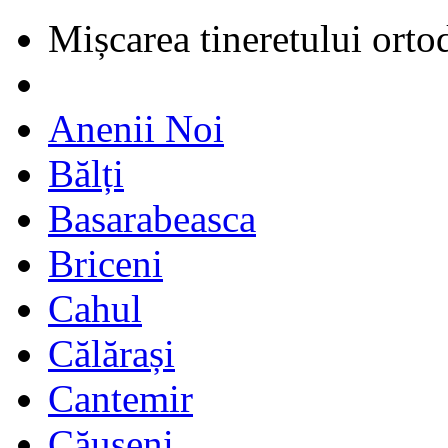
Mișcarea tineretului orto
Anenii Noi
Bălți
Basarabeasca
Briceni
Cahul
Călărași
Cantemir
Căușeni