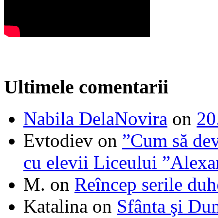
Ultimele comentarii
Nabila DelaNovira
on
20
Evtodiev
on
”Cum să dev
cu elevii Liceului ”Alexa
M.
on
Reîncep serile duh
Katalina
on
Sfânta şi Du