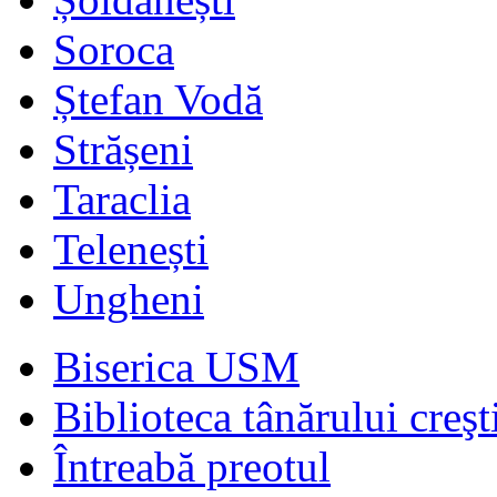
Soroca
Ștefan Vodă
Strășeni
Taraclia
Telenești
Ungheni
Biserica USM
Biblioteca tânărului creşt
Întreabă preotul