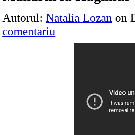
Autorul:
Natalia Lozan
on 
comentariu