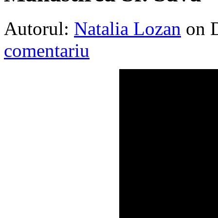
Autorul:
Natalia Lozan
on 
comentariu