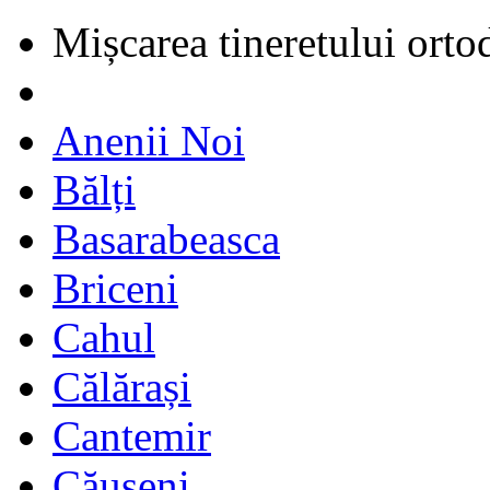
Mișcarea tineretului orto
Anenii Noi
Bălți
Basarabeasca
Briceni
Cahul
Călărași
Cantemir
Căușeni