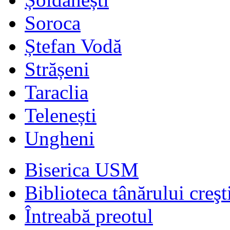
Soroca
Ștefan Vodă
Strășeni
Taraclia
Telenești
Ungheni
Biserica USM
Biblioteca tânărului creşt
Întreabă preotul