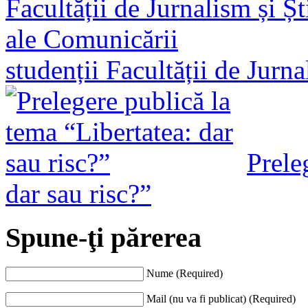
studenții Facultății de Jurn
Prele
dar sau risc?”
Spune-ţi părerea
Nume (Required)
Mail (nu va fi publicat) (Required)