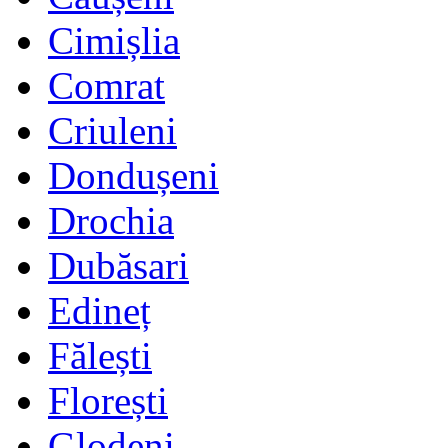
Cimișlia
Comrat
Criuleni
Dondușeni
Drochia
Dubăsari
Edineț
Fălești
Florești
Glodeni