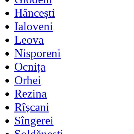
Hâncești
Ialoveni
Leova
Nisporeni
Ocnița
Orhei
Rezina
Rîșcani
Sîngerei
Șoldănești