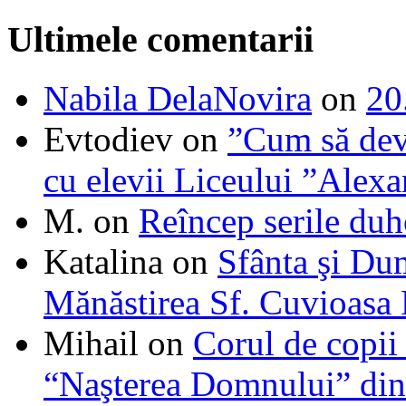
Ultimele comentarii
Nabila DelaNovira
on
20
Evtodiev
on
”Cum să dev
cu elevii Liceului ”Alexa
M.
on
Reîncep serile duh
Katalina
on
Sfânta şi Du
Mănăstirea Sf. Cuvioasa
Mihail
on
Corul de copii
“Naşterea Domnului” din