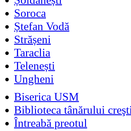
Soroca
Ștefan Vodă
Strășeni
Taraclia
Telenești
Ungheni
Biserica USM
Biblioteca tânărului creşt
Întreabă preotul