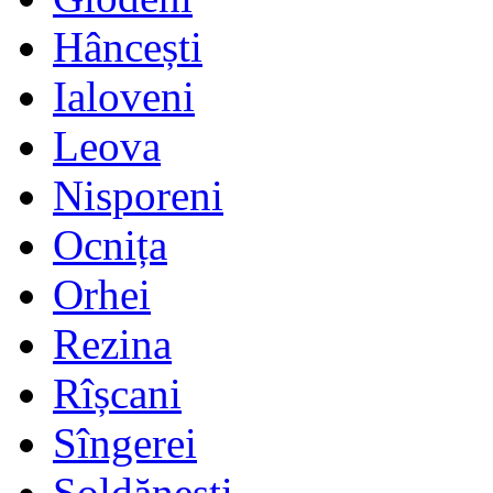
Hâncești
Ialoveni
Leova
Nisporeni
Ocnița
Orhei
Rezina
Rîșcani
Sîngerei
Șoldănești