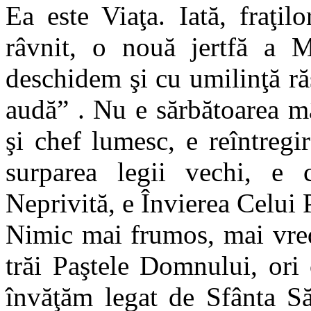
Ea este Viaţa. Iată, fraţi
râvnit, o nouă jertfă a M
deschidem şi cu umilinţă ră
audă” . Nu e sărbătoarea mâ
şi chef lumesc, e reîntregir
surparea legii vechi, e 
Neprivită, e Învierea Celui 
Nimic mai frumos, mai vred
trăi Paştele Domnului, ori
învăţăm legat de Sfânta Să