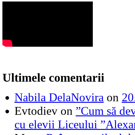
Ultimele comentarii
Nabila DelaNovira
on
20
Evtodiev
on
”Cum să dev
cu elevii Liceului ”Alexa