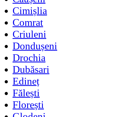
Cimișlia
Comrat
Criuleni
Dondușeni
Drochia
Dubăsari
Edineț
Fălești
Florești
Glodeni