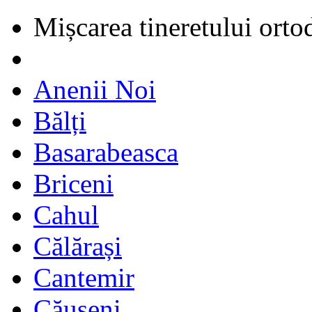
Mișcarea tineretului orto
Anenii Noi
Bălți
Basarabeasca
Briceni
Cahul
Călărași
Cantemir
Căușeni