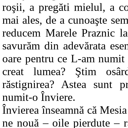
roşii, a pregăti mielul, a 
mai ales, de a cunoaşte semni
reducem Marele Praznic la 
savurăm din adevărata esenţ
oare pentru ce L-am numit 
creat lumea? Ştim osârd
răstignirea? Astea sunt 
numit-o Înviere.
Învierea înseamnă că Mesia 
ne nouă – oile pierdute – r