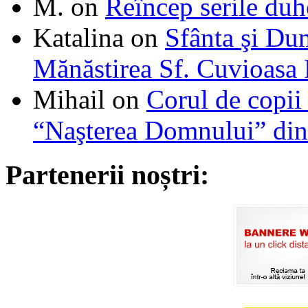
M.
on
Reîncep serile duh
Katalina
on
Sfânta şi Du
Mănăstirea Sf. Cuvioasa
Mihail
on
Corul de copii
“Naşterea Domnului” din
Partenerii noștri: