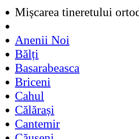
Mișcarea tineretului orto
Anenii Noi
Bălți
Basarabeasca
Briceni
Cahul
Călărași
Cantemir
Căușeni