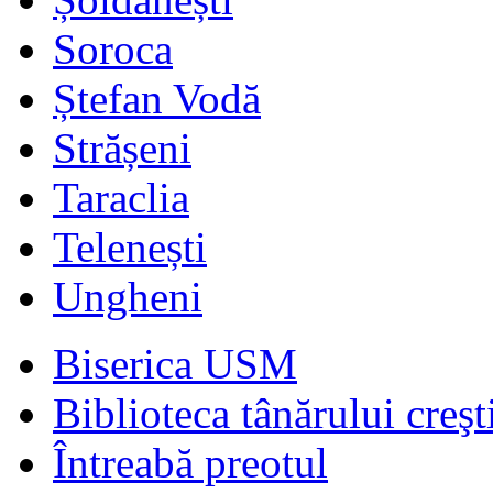
Soroca
Ștefan Vodă
Strășeni
Taraclia
Telenești
Ungheni
Biserica USM
Biblioteca tânărului creşt
Întreabă preotul