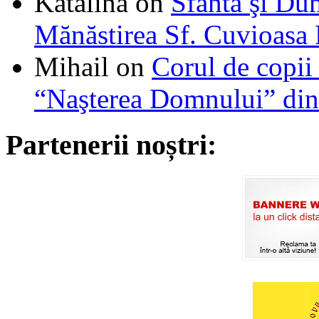
Katalina
on
Sfânta şi Du
Mănăstirea Sf. Cuvioasa
Mihail
on
Corul de copii
“Naşterea Domnului” din
Partenerii noștri: