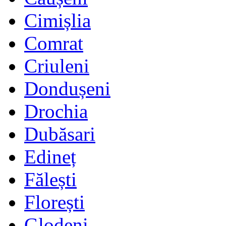
Cimișlia
Comrat
Criuleni
Dondușeni
Drochia
Dubăsari
Edineț
Fălești
Florești
Glodeni