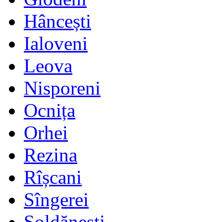
Hâncești
Ialoveni
Leova
Nisporeni
Ocnița
Orhei
Rezina
Rîșcani
Sîngerei
Șoldănești