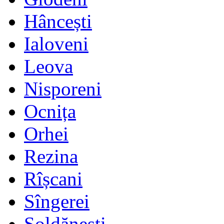
Hâncești
Ialoveni
Leova
Nisporeni
Ocnița
Orhei
Rezina
Rîșcani
Sîngerei
Șoldănești