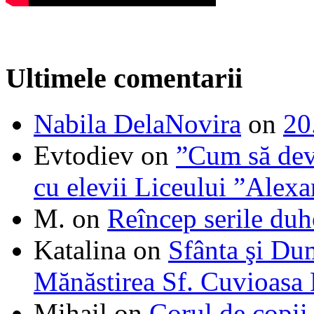
Ultimele comentarii
Nabila DelaNovira
on
20
Evtodiev
on
”Cum să dev
cu elevii Liceului ”Alexa
M.
on
Reîncep serile duh
Katalina
on
Sfânta şi Du
Mănăstirea Sf. Cuvioasa
Mihail
on
Corul de copii