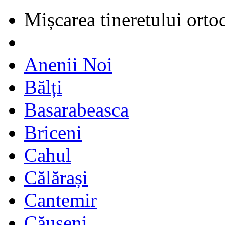
Mișcarea tineretului orto
Anenii Noi
Bălți
Basarabeasca
Briceni
Cahul
Călărași
Cantemir
Căușeni