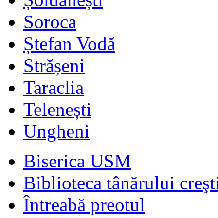
Soroca
Ștefan Vodă
Strășeni
Taraclia
Telenești
Ungheni
Biserica USM
Biblioteca tânărului creşt
Întreabă preotul