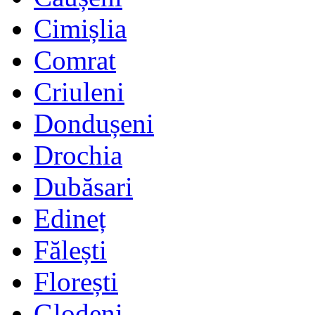
Cimișlia
Comrat
Criuleni
Dondușeni
Drochia
Dubăsari
Edineț
Fălești
Florești
Glodeni