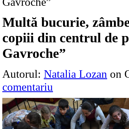
Gavroche”
Multă bucurie, zâmbet
copiii din centrul de
Gavroche”
Autorul:
Natalia Lozan
on 
comentariu