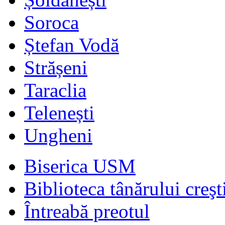
Soroca
Ștefan Vodă
Strășeni
Taraclia
Telenești
Ungheni
Biserica USM
Biblioteca tânărului creşt
Întreabă preotul