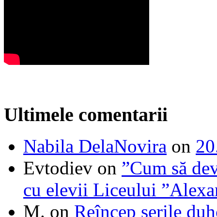
Ultimele comentarii
Nabila DelaNovira
on
20
Evtodiev
on
”Cum să dev
cu elevii Liceului ”Alexa
M.
on
Reîncep serile duh