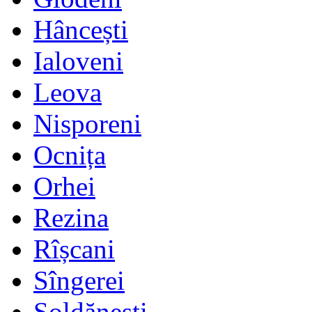
Hâncești
Ialoveni
Leova
Nisporeni
Ocnița
Orhei
Rezina
Rîșcani
Sîngerei
Șoldănești