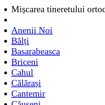
Mișcarea tineretului orto
Anenii Noi
Bălți
Basarabeasca
Briceni
Cahul
Călărași
Cantemir
Căușeni