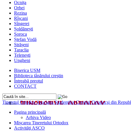
Ocnița
Orhei
Rezina
Rîșcani
Sîngerei
Șoldănești
Soroca
Ștefan Vodă
Strășeni
Taraclia
Telenești
Ungheni
Biserica USM
Biblioteca tânărului creştin
Întreabă preotul
CONTACT
Tineretul Ortodox
Asociaţia Studenţilor Creştini Ortodocşi din Rep
Pagina principală
Arhiva Video
Mișcarea Tineretului Ortodox
Activităţi ASCO