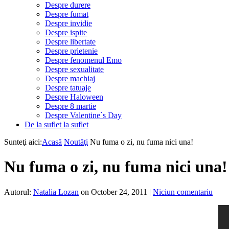
Despre durere
Despre fumat
Despre invidie
Despre ispite
Despre libertate
Despre prietenie
Despre fenomenul Emo
Despre sexualitate
Despre machiaj
Despre tatuaje
Despre Haloween
Despre 8 martie
Despre Valentine`s Day
De la suflet la suflet
Sunteţi aici:
Acasă
Noutăţi
Nu fuma o zi, nu fuma nici una!
Nu fuma o zi, nu fuma nici una!
Autorul:
Natalia Lozan
on October 24, 2011
|
Niciun comentariu