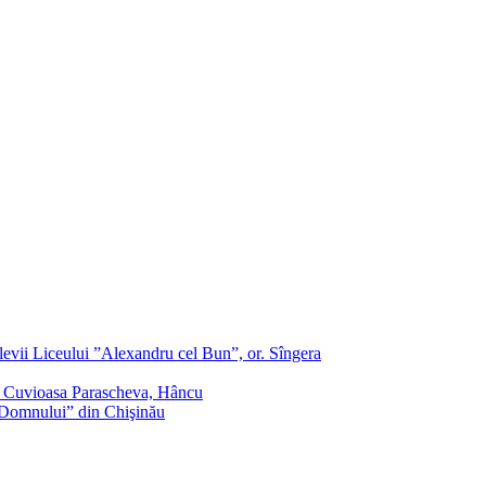
evii Liceului ”Alexandru cel Bun”, or. Sîngera
f. Cuvioasa Parascheva, Hâncu
a Domnului” din Chişinău