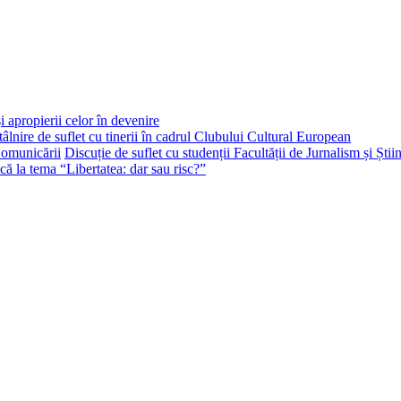
i apropierii celor în devenire
tâlnire de suflet cu tinerii în cadrul Clubului Cultural European
Discuție de suflet cu studenții Facultății de Jurnalism și Ști
că la tema “Libertatea: dar sau risc?”