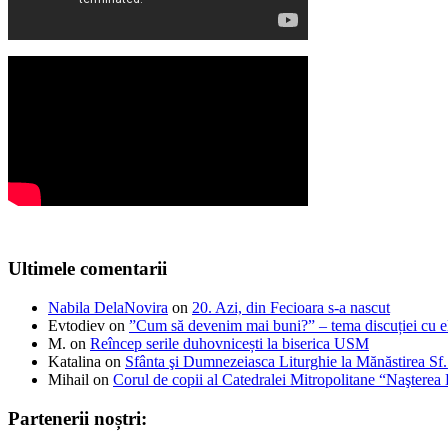
Ultimele comentarii
Nabila DelaNovira
on
20. Azi, din Fecioara s-a nascut
Evtodiev
on
”Cum să devenim mai buni?” – tema discuției cu el
M.
on
Reîncep serile duhovnicești la biserica USM
Katalina
on
Sfânta şi Dumnezeiasca Liturghie la Mănăstirea S
Mihail
on
Corul de copii al Catedralei Mitropolitane “Naştere
Partenerii noștri: