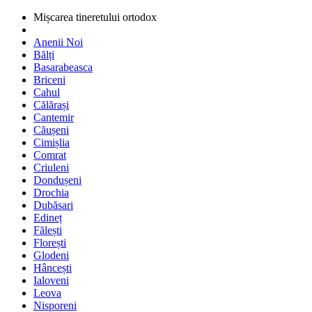
Mișcarea tineretului ortodox
Anenii Noi
Bălți
Basarabeasca
Briceni
Cahul
Călărași
Cantemir
Căușeni
Cimișlia
Comrat
Criuleni
Dondușeni
Drochia
Dubăsari
Edineț
Fălești
Florești
Glodeni
Hâncești
Ialoveni
Leova
Nisporeni