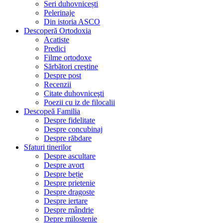
Seri duhovnicești
Pelerinaje
Din istoria ASCO
Descoperă Ortodoxia
Acatiste
Predici
Filme ortodoxe
Sărbători creştine
Despre post
Recenzii
Citate duhovniceşti
Poezii cu iz de filocalii
Descopeă Familia
Despre fidelitate
Despre concubinaj
Despre răbdare
Sfaturi tinerilor
Despre ascultare
Despre avort
Despre beție
Despre prietenie
Despre dragoste
Despre iertare
Despre mândrie
Depre milostenie