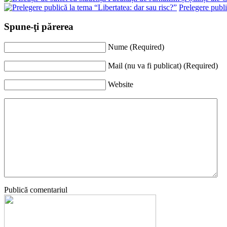
Prelegere publi
Spune-ţi părerea
Nume (Required)
Mail (nu va fi publicat) (Required)
Website
Publică comentariul