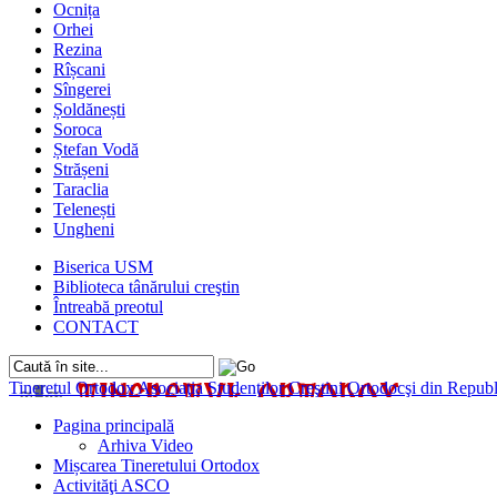
Ocnița
Orhei
Rezina
Rîșcani
Sîngerei
Șoldănești
Soroca
Ștefan Vodă
Strășeni
Taraclia
Telenești
Ungheni
Biserica USM
Biblioteca tânărului creştin
Întreabă preotul
CONTACT
Tineretul Ortodox
Asociaţia Studenţilor Creştini Ortodocşi din Rep
Pagina principală
Arhiva Video
Mișcarea Tineretului Ortodox
Activităţi ASCO