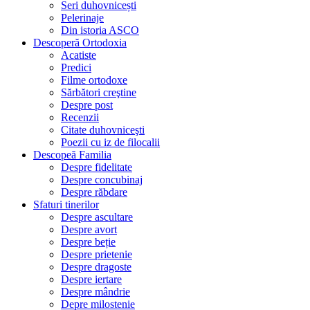
Seri duhovnicești
Pelerinaje
Din istoria ASCO
Descoperă Ortodoxia
Acatiste
Predici
Filme ortodoxe
Sărbători creştine
Despre post
Recenzii
Citate duhovniceşti
Poezii cu iz de filocalii
Descopeă Familia
Despre fidelitate
Despre concubinaj
Despre răbdare
Sfaturi tinerilor
Despre ascultare
Despre avort
Despre beție
Despre prietenie
Despre dragoste
Despre iertare
Despre mândrie
Depre milostenie