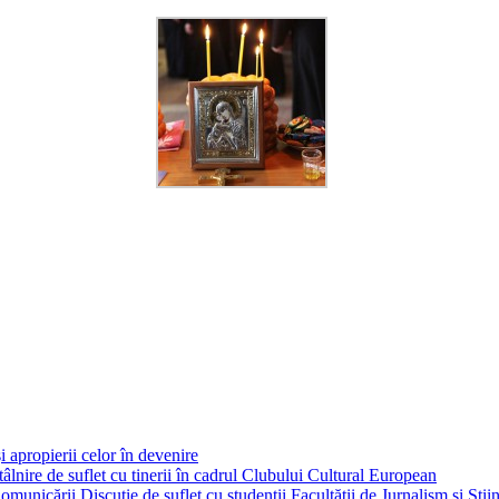
i apropierii celor în devenire
tâlnire de suflet cu tinerii în cadrul Clubului Cultural European
Discuție de suflet cu studenții Facultății de Jurnalism și Ști