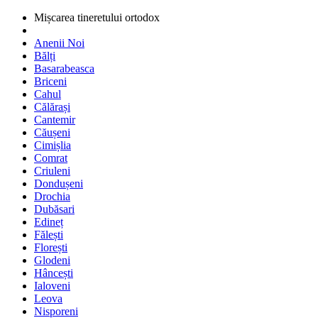
Mișcarea tineretului ortodox
Anenii Noi
Bălți
Basarabeasca
Briceni
Cahul
Călărași
Cantemir
Căușeni
Cimișlia
Comrat
Criuleni
Dondușeni
Drochia
Dubăsari
Edineț
Fălești
Florești
Glodeni
Hâncești
Ialoveni
Leova
Nisporeni