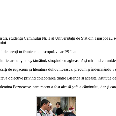
iri, studenţii Căminului Nr. 1 al Universităţii de Stat din Tiraspol au soli
ului.
l de preoţi în frunte cu episcopul-vicar PS Ioan.
rin fiecare ungheraş, tămâind, stropind cu agheasmă şi miruind cu untdel
e cărţi de rugăciuni şi literatură duhovnicească, precum şi îndemnându-i
âteva obiective privind colaborarea dintre Biserică şi această instituţie d
ntina Pozneacov, care recent a fost aleasă şefă a căminului, dar şi car