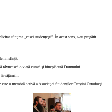
citat sfinţirea „casei studenţeşti”. În acest sens, s-au pregătit
emn sfinţit.
 să râvnească o viaţă curată şi bineplăcută Domnului.
e învăţământ.
e este o membră activă a Asociaţiei Studenţilor Creştini Ortodocşi.