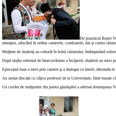
De praznicul Bunei Vest
minuţios, aducând în ordine camerele, coridoarele, dar şi curtea cămin
Mulţime de studenţi au coborât în holul căminului, întâmpinând soboru
După slujba solemnă de binecuvântare a încăperii, slujitorii au mers p
Episcopul Ioan a mers prin camere şi a dialogat cu tinerii, dăruindu-l
Au urmat discuţii cu câţiva profesori de la Universitate, fiind trasate c
Un cuvânt de mulţumire din partea găzdaşilor a adresat domnişoara Vale