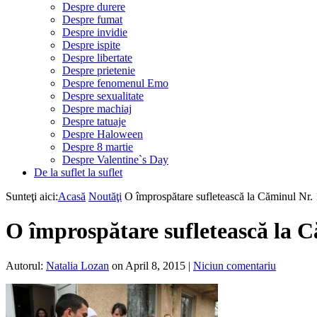
Despre durere
Despre fumat
Despre invidie
Despre ispite
Despre libertate
Despre prietenie
Despre fenomenul Emo
Despre sexualitate
Despre machiaj
Despre tatuaje
Despre Haloween
Despre 8 martie
Despre Valentine`s Day
De la suflet la suflet
Sunteţi aici:
Acasă
Noutăţi
O împrospătare sufletească la Căminul Nr. 1 
O împrospătare sufletească la Că
Autorul:
Natalia Lozan
on April 8, 2015
|
Niciun comentariu