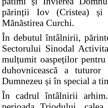
patimi și Învierea Domnul
părinții Iov (Cristea) ș
Mănăstirea Curchi.
În debutul întâlnirii, pări
Sectorului Sinodal Activita
mulțumit oaspeților pentru 
duhovnicească a tuturor 
Dumnezeu și în special a tin
În cadrul întâlnirii arhim
perioada Triodului, calea