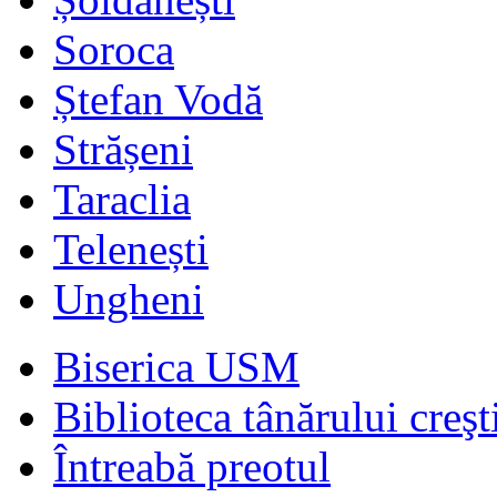
Soroca
Ștefan Vodă
Strășeni
Taraclia
Telenești
Ungheni
Biserica USM
Biblioteca tânărului creşt
Întreabă preotul