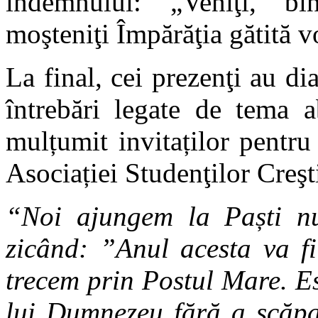
îndemnului: „Veniţi, bi
moşteniţi Împărăţia gătită
La final, cei prezenţi au dia
întrebări legate de tema a
mulțumit invitaților pentru 
Asociației Studenţilor Creşti
“Noi ajungem la Paști nu
zicând: ”Anul acesta va f
trecem prin Postul Mare. Es
lui Dumnezeu fără a scăpa