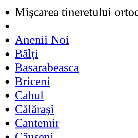
Mișcarea tineretului orto
Anenii Noi
Bălți
Basarabeasca
Briceni
Cahul
Călărași
Cantemir
Căușeni