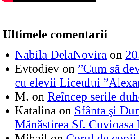
Ultimele comentarii
Nabila DelaNovira
on
20
Evtodiev
on
”Cum să dev
cu elevii Liceului ”Alexa
M.
on
Reîncep serile duh
Katalina
on
Sfânta şi Du
Mănăstirea Sf. Cuvioasa
Mihail
on
Corul de copii