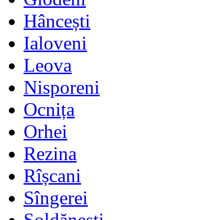
Hâncești
Ialoveni
Leova
Nisporeni
Ocnița
Orhei
Rezina
Rîșcani
Sîngerei
Șoldănești