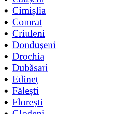
Cimișlia
Comrat
Criuleni
Dondușeni
Drochia
Dubăsari
Edineț
Fălești
Florești
Glodeni