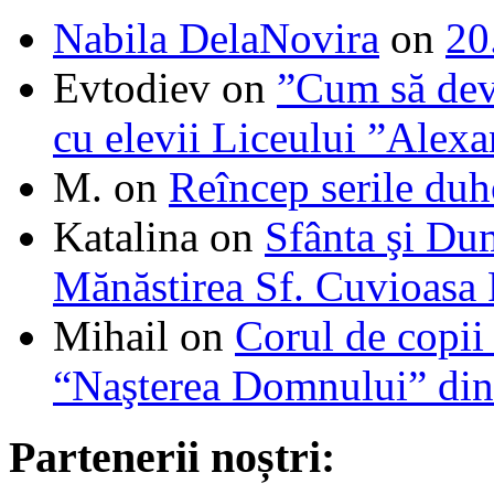
Nabila DelaNovira
on
20
Evtodiev
on
”Cum să dev
cu elevii Liceului ”Alexa
M.
on
Reîncep serile duh
Katalina
on
Sfânta şi Du
Mănăstirea Sf. Cuvioasa
Mihail
on
Corul de copii
“Naşterea Domnului” din
Partenerii noștri: