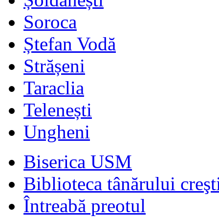
Soroca
Ștefan Vodă
Strășeni
Taraclia
Telenești
Ungheni
Biserica USM
Biblioteca tânărului creşt
Întreabă preotul