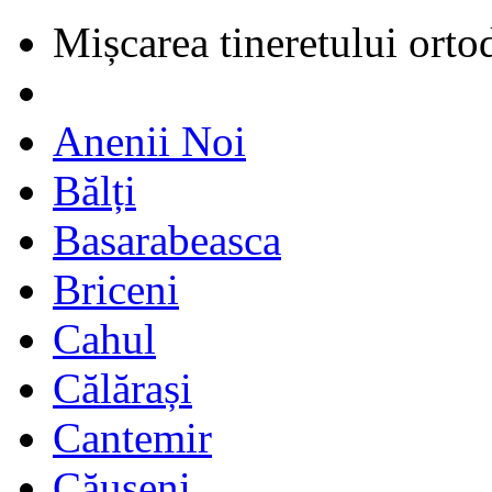
Mișcarea tineretului orto
Anenii Noi
Bălți
Basarabeasca
Briceni
Cahul
Călărași
Cantemir
Căușeni