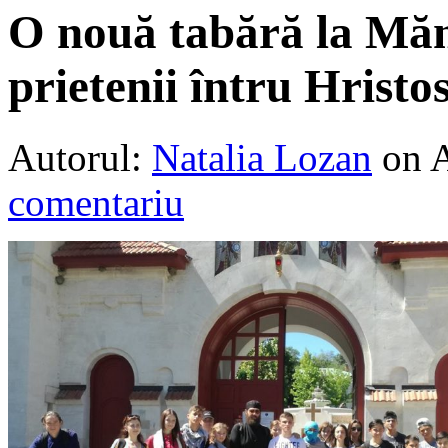
O nouă tabără la Măn
prietenii întru Hristo
Autorul:
Natalia Lozan
on 
comentariu