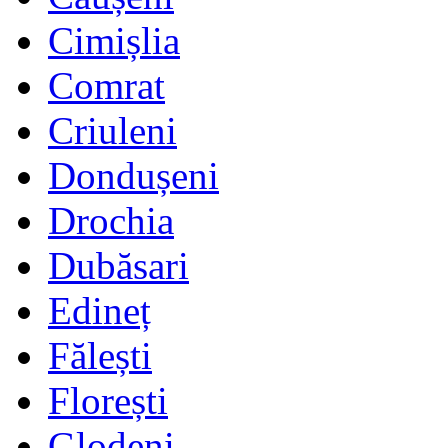
Cimișlia
Comrat
Criuleni
Dondușeni
Drochia
Dubăsari
Edineț
Fălești
Florești
Glodeni