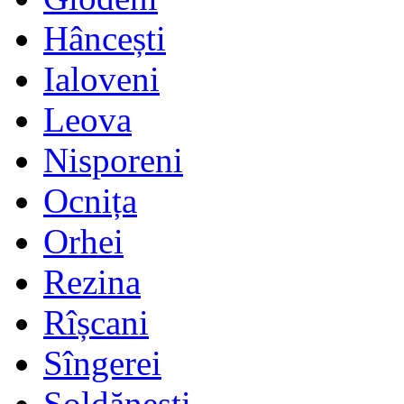
Hâncești
Ialoveni
Leova
Nisporeni
Ocnița
Orhei
Rezina
Rîșcani
Sîngerei
Șoldănești