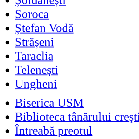
Soroca
Ștefan Vodă
Strășeni
Taraclia
Telenești
Ungheni
Biserica USM
Biblioteca tânărului creşt
Întreabă preotul