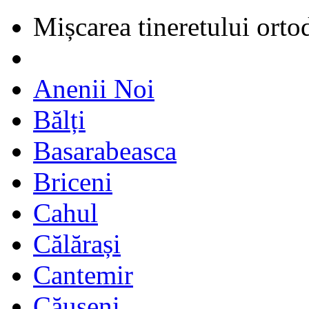
Mișcarea tineretului orto
Anenii Noi
Bălți
Basarabeasca
Briceni
Cahul
Călărași
Cantemir
Căușeni