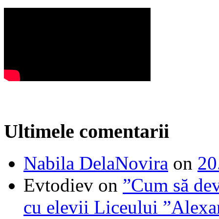
Ultimele comentarii
Nabila DelaNovira
on
20
Evtodiev
on
”Cum să dev
cu elevii Liceului ”Alexa