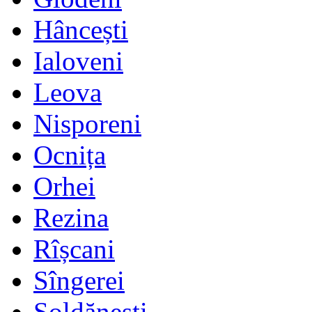
Hâncești
Ialoveni
Leova
Nisporeni
Ocnița
Orhei
Rezina
Rîșcani
Sîngerei
Șoldănești