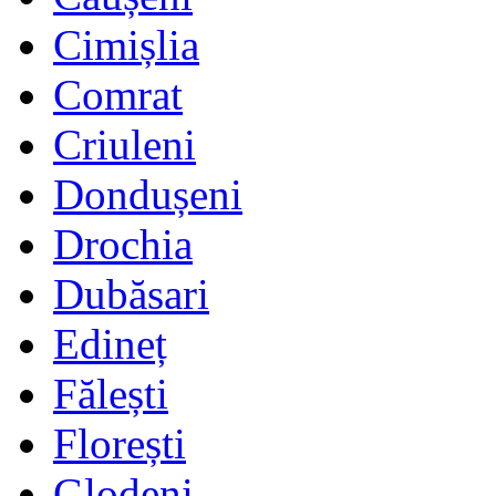
Cimișlia
Comrat
Criuleni
Dondușeni
Drochia
Dubăsari
Edineț
Fălești
Florești
Glodeni