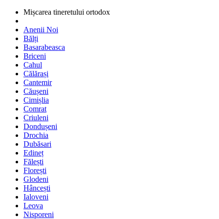
Mișcarea tineretului ortodox
Anenii Noi
Bălți
Basarabeasca
Briceni
Cahul
Călărași
Cantemir
Căușeni
Cimișlia
Comrat
Criuleni
Dondușeni
Drochia
Dubăsari
Edineț
Fălești
Florești
Glodeni
Hâncești
Ialoveni
Leova
Nisporeni