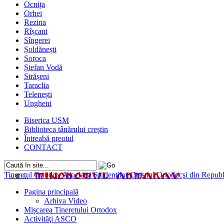
Ocnița
Orhei
Rezina
Rîșcani
Sîngerei
Șoldănești
Soroca
Ștefan Vodă
Strășeni
Taraclia
Telenești
Ungheni
Biserica USM
Biblioteca tânărului creştin
Întreabă preotul
CONTACT
Tineretul Ortodox
Asociaţia Studenţilor Creştini Ortodocşi din Rep
Pagina principală
Arhiva Video
Mișcarea Tineretului Ortodox
Activităţi ASCO