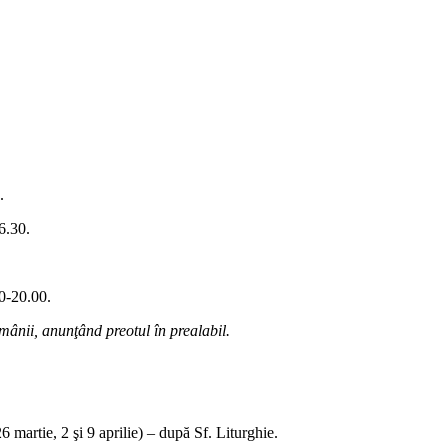
.
6.30.
00-20.00.
mânii, anunţând preotul în prealabil.
6 martie, 2 şi 9 aprilie) – după Sf. Liturghie.