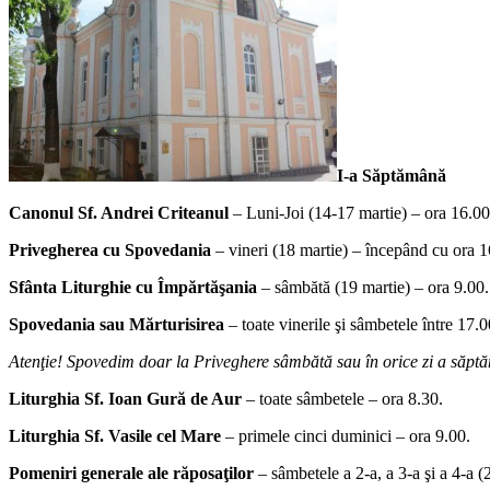
I-a Săptămână
Canonul Sf. Andrei Criteanul
– Luni-Joi (14-17 martie) – ora 16.00
Privegherea cu Spovedania
– vineri (18 martie) – începând cu ora 1
Sfânta Liturghie cu Împărtăşania
– sâmbătă (19 martie) – ora 9.00.
Spovedania sau Mărturisirea
– toate vinerile şi sâmbetele între 17.
Atenţie! Spovedim doar la Priveghere sâmbătă sau în orice zi a săptă
Liturghia Sf. Ioan Gură de Aur
– toate sâmbetele – ora 8.30.
Liturghia Sf. Vasile cel Mare
– primele cinci duminici – ora 9.00.
Pomeniri generale ale răposaţilor
– sâmbetele a 2-a, a 3-a şi a 4-a (2