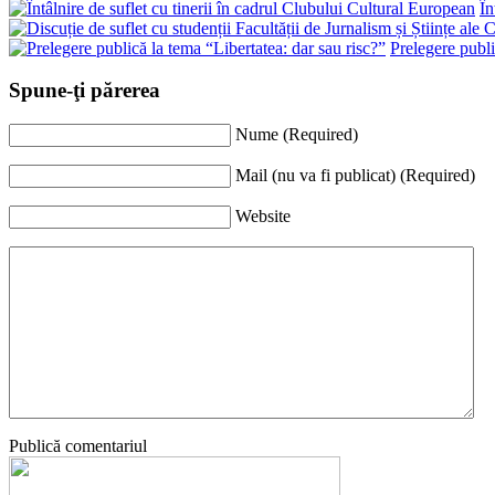
În
Prelegere publi
Spune-ţi părerea
Nume (Required)
Mail (nu va fi publicat) (Required)
Website
Publică comentariul