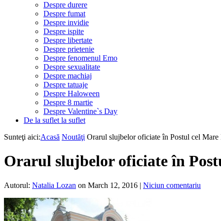
Despre durere
Despre fumat
Despre invidie
Despre ispite
Despre libertate
Despre prietenie
Despre fenomenul Emo
Despre sexualitate
Despre machiaj
Despre tatuaje
Despre Haloween
Despre 8 martie
Despre Valentine`s Day
De la suflet la suflet
Sunteţi aici:
Acasă
Noutăţi
Orarul slujbelor oficiate în Postul cel Ma
Orarul slujbelor oficiate în Po
Autorul:
Natalia Lozan
on March 12, 2016
|
Niciun comentariu