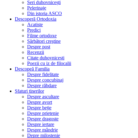
Seri duhovnicești
Pelerinaje
Din istoria ASCO
Descoperă Ortodoxia
Acatiste
Predici
Filme ortodoxe
Sărbători creştine
Despre post
Recenzii
Citate duhovniceşti
Poezii cu iz de filocalii
Descopeă Familia
Despre fidelitate
Despre concubinaj
Despre răbdare
Sfaturi tinerilor
Despre ascultare
Despre avort
Despre beție
Despre prietenie
Despre dragoste
Despre iertare
Despre mândrie
Depre milostenie