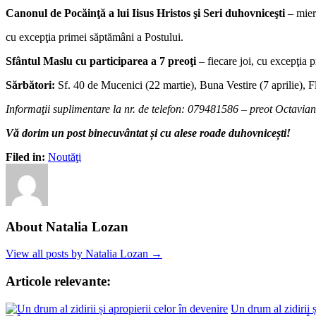
Canonul de Pocăinţă a lui Iisus Hristos şi Seri duhovniceşti
– mier
cu excepţia primei săptămâni a Postului.
Sfântul Maslu cu participarea a 7 preoţi
– fiecare joi, cu excepţia 
Sărbători:
Sf. 40 de Mucenici (22 martie), Buna Vestire (7 aprilie), Flo
Informaţii suplimentare la nr. de telefon: 079481586 – preot Octavia
Vă dorim un post binecuvântat și cu alese roade duhovnicești!
Filed in:
Noutăţi
About Natalia Lozan
View all posts by Natalia Lozan →
Articole relevante:
Un drum al zidirii ș