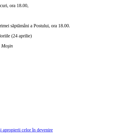
curi, ora 18.00,
primei săptămâni a Postului, ora 18.00.
riile (24 aprilie)
n Moşin
i apropierii celor în devenire