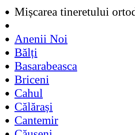
Mișcarea tineretului orto
Anenii Noi
Bălți
Basarabeasca
Briceni
Cahul
Călărași
Cantemir
Căușeni