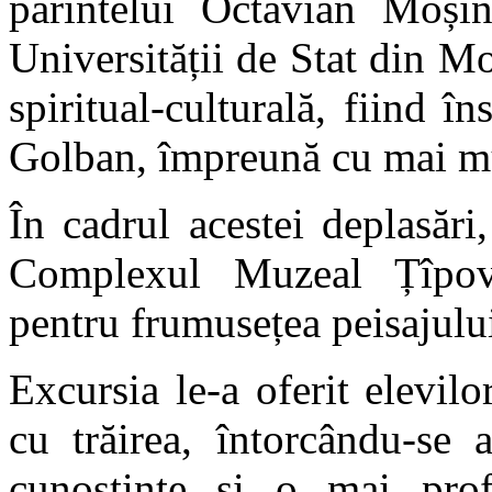
părintelui Octavian Moșin
Universității de Stat din Mo
spiritual-culturală, fiind î
Golban, împreună cu mai mu
În cadrul acestei deplasări,
Complexul Muzeal Țîpov
pentru frumusețea peisajului 
Excursia le-a oferit elevil
cu trăirea, întorcându-se 
cunoștințe și o mai prof