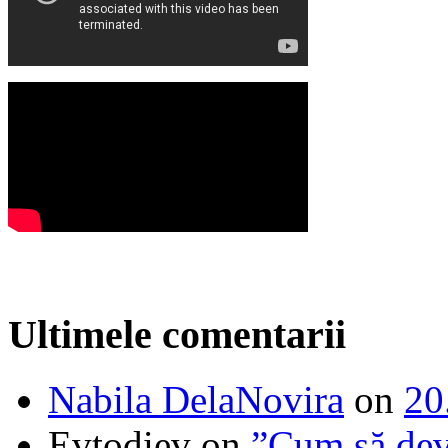
Ultimele comentarii
Nabila DelaNovira
on
20
Evtodiev
on
”Cum să dev