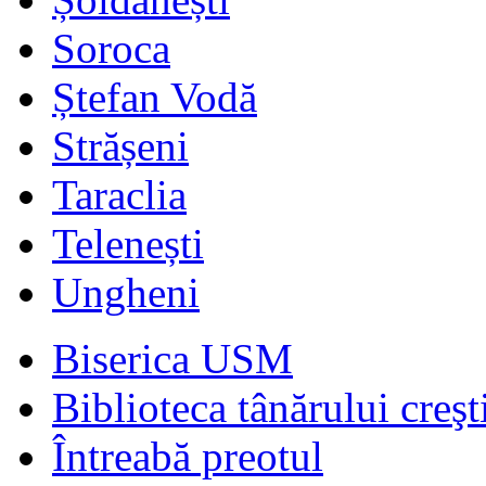
Soroca
Ștefan Vodă
Strășeni
Taraclia
Telenești
Ungheni
Biserica USM
Biblioteca tânărului creşt
Întreabă preotul