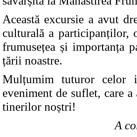
săvârșită la Mănăstirea Fru
Această excursie a avut dre
culturală a participanților,
frumusețea și importanța pa
țării noastre.
Mulțumim tuturor celor im
eveniment de suflet, care a
tinerilor noștri!
A co