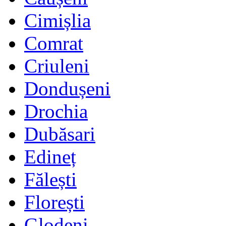
Cimișlia
Comrat
Criuleni
Dondușeni
Drochia
Dubăsari
Edineț
Fălești
Florești
Glodeni