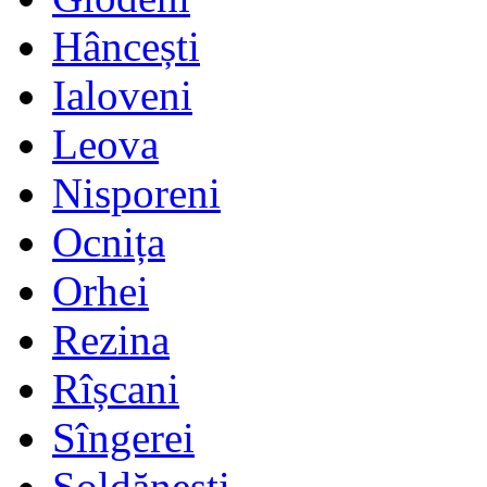
Hâncești
Ialoveni
Leova
Nisporeni
Ocnița
Orhei
Rezina
Rîșcani
Sîngerei
Șoldănești