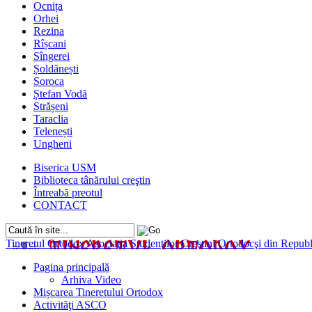
Ocnița
Orhei
Rezina
Rîșcani
Sîngerei
Șoldănești
Soroca
Ștefan Vodă
Strășeni
Taraclia
Telenești
Ungheni
Biserica USM
Biblioteca tânărului creştin
Întreabă preotul
CONTACT
Tineretul Ortodox
Asociaţia Studenţilor Creştini Ortodocşi din Rep
Pagina principală
Arhiva Video
Mișcarea Tineretului Ortodox
Activităţi ASCO