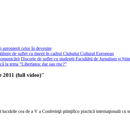
i apropierii celor în devenire
tâlnire de suflet cu tinerii în cadrul Clubului Cultural European
Discuție de suflet cu studenții Facultății de Jurnalism și Ști
că la tema “Libertatea: dar sau risc?”
 2011 (full video)"
lucrările cea de a V a Conferinţă ştiinţifico practică internaţională cu t