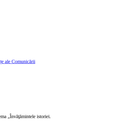
ințe ale Comunicării
ema „Învăţămintele istoriei.