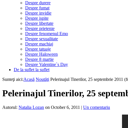
Despre durere
Despre fumat
Despre invidie
Despre ispite
Despre libertate
Despre prietenie
Despre fenomenul Emo
Despre sexualitate
Despre machiaj
Despre tatuaje
Despre Haloween
Despre 8 martie
Despre Valentine`s Day
De la suflet la suflet
Sunteţi aici:
Acasă
Noutăţi
Pelerinajul Tinerilor, 25 septembrie 2011 (f
Pelerinajul Tinerilor, 25 septemb
Autorul:
Natalia Lozan
on October 6, 2011
|
Un comentariu