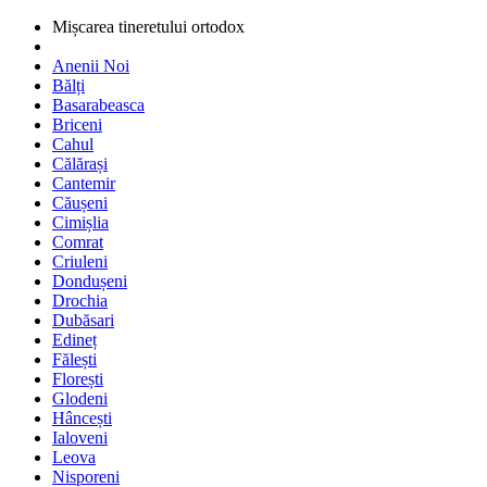
Mișcarea tineretului ortodox
Anenii Noi
Bălți
Basarabeasca
Briceni
Cahul
Călărași
Cantemir
Căușeni
Cimișlia
Comrat
Criuleni
Dondușeni
Drochia
Dubăsari
Edineț
Fălești
Florești
Glodeni
Hâncești
Ialoveni
Leova
Nisporeni