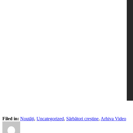
Filed in:
Noutăţi
,
Uncategorized
,
Sărbători creştine
,
Arhiva Video