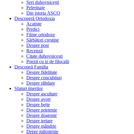
Seri duhovnicești
Pelerinaje
Din istoria ASCO
Descoperă Ortodoxia
Acatiste
Predici
Filme ortodoxe
Sărbători creştine
Despre post
Recenzii
Citate duhovniceşti
Poezii cu iz de filocalii
Descopeă Familia
Despre fidelitate
Despre concubinaj
Despre răbdare
Sfaturi tinerilor
Despre ascultare
Despre avort
Despre beție
Despre prietenie
Despre dragoste
Despre iertare
Despre mândrie
Depre milostenie