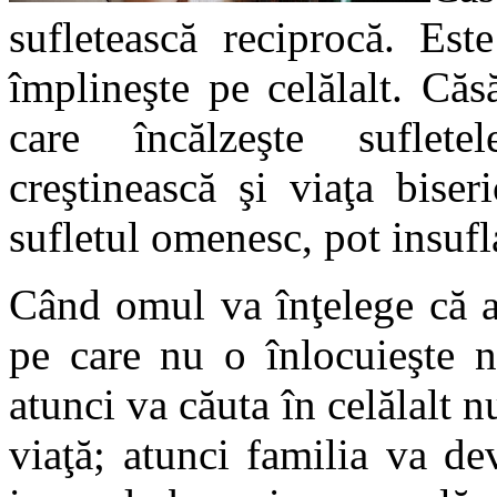
sufletească reciprocă. Est
împlineşte pe celălalt. Căs
care încălzeşte suflet
creştinească şi viaţa bise
sufletul omenesc, pot insufl
Când omul va înţelege că a
pe care nu o înlocuieşte n
atunci va căuta în celălalt n
viaţă; atunci familia va de