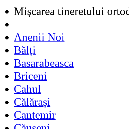
Mișcarea tineretului orto
Anenii Noi
Bălți
Basarabeasca
Briceni
Cahul
Călărași
Cantemir
Căușeni