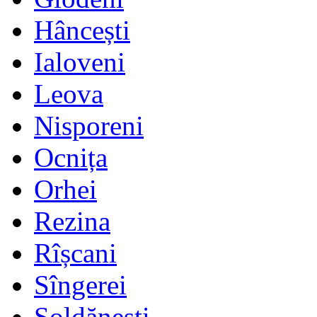
Hâncești
Ialoveni
Leova
Nisporeni
Ocnița
Orhei
Rezina
Rîșcani
Sîngerei
Șoldănești