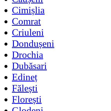
Cimișlia
Comrat
Criuleni
Dondușeni
Drochia
Dubăsari
Edineț
Fălești
Florești
Glodeni