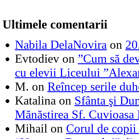
Ultimele comentarii
Nabila DelaNovira
on
20
Evtodiev
on
”Cum să dev
cu elevii Liceului ”Alexa
M.
on
Reîncep serile duh
Katalina
on
Sfânta şi Du
Mănăstirea Sf. Cuvioasa
Mihail
on
Corul de copii