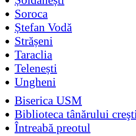
Soroca
Ștefan Vodă
Strășeni
Taraclia
Telenești
Ungheni
Biserica USM
Biblioteca tânărului creşt
Întreabă preotul