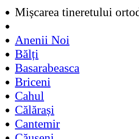
Mișcarea tineretului orto
Anenii Noi
Bălți
Basarabeasca
Briceni
Cahul
Călărași
Cantemir
Căușeni