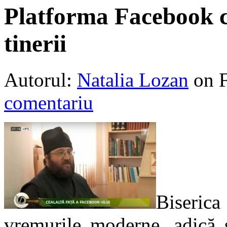
Platforma Facebook c
tinerii
Autorul:
Natalia Lozan
on 
comentariu
Biseric
vremurile moderne, adică s