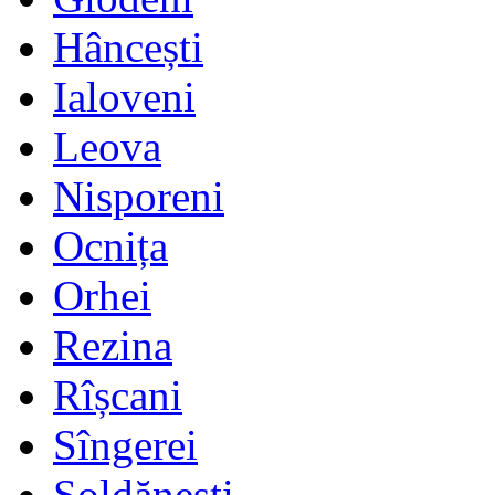
Hâncești
Ialoveni
Leova
Nisporeni
Ocnița
Orhei
Rezina
Rîșcani
Sîngerei
Șoldănești