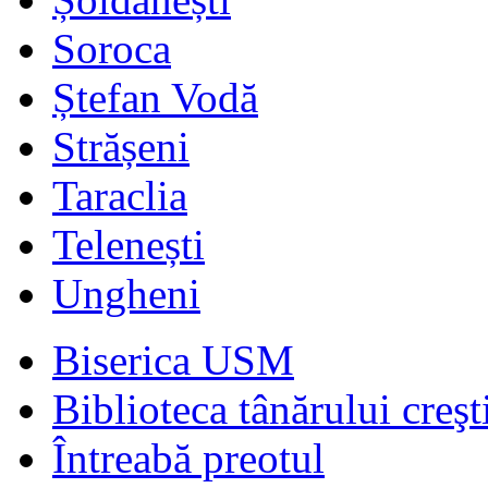
Soroca
Ștefan Vodă
Strășeni
Taraclia
Telenești
Ungheni
Biserica USM
Biblioteca tânărului creşt
Întreabă preotul