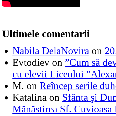
Ultimele comentarii
Nabila DelaNovira
on
20
Evtodiev
on
”Cum să dev
cu elevii Liceului ”Alexa
M.
on
Reîncep serile duh
Katalina
on
Sfânta şi Du
Mănăstirea Sf. Cuvioasa