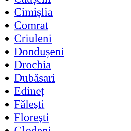
Cimișlia
Comrat
Criuleni
Dondușeni
Drochia
Dubăsari
Edineț
Fălești
Florești
Glodeni