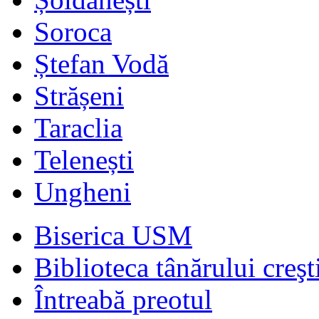
Soroca
Ștefan Vodă
Strășeni
Taraclia
Telenești
Ungheni
Biserica USM
Biblioteca tânărului creşt
Întreabă preotul