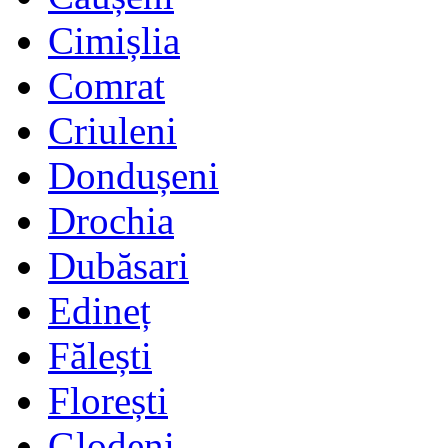
Cimișlia
Comrat
Criuleni
Dondușeni
Drochia
Dubăsari
Edineț
Fălești
Florești
Glodeni