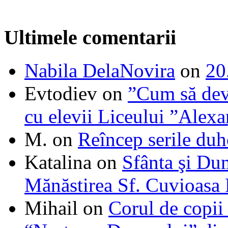
Ultimele comentarii
Nabila DelaNovira
on
20
Evtodiev
on
”Cum să dev
cu elevii Liceului ”Alexa
M.
on
Reîncep serile duh
Katalina
on
Sfânta şi Du
Mănăstirea Sf. Cuvioasa
Mihail
on
Corul de copii