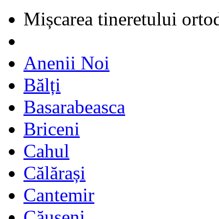
Mișcarea tineretului orto
Anenii Noi
Bălți
Basarabeasca
Briceni
Cahul
Călărași
Cantemir
Căușeni