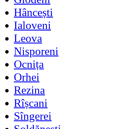
Hâncești
Ialoveni
Leova
Nisporeni
Ocnița
Orhei
Rezina
Rîșcani
Sîngerei
Șoldănești