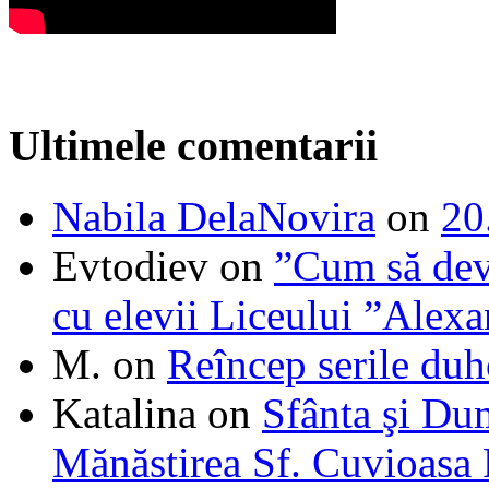
Ultimele comentarii
Nabila DelaNovira
on
20
Evtodiev
on
”Cum să dev
cu elevii Liceului ”Alexa
M.
on
Reîncep serile duh
Katalina
on
Sfânta şi Du
Mănăstirea Sf. Cuvioasa