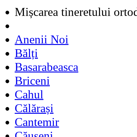
Mișcarea tineretului orto
Anenii Noi
Bălți
Basarabeasca
Briceni
Cahul
Călărași
Cantemir
Căușeni