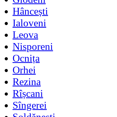
Hâncești
Ialoveni
Leova
Nisporeni
Ocnița
Orhei
Rezina
Rîșcani
Sîngerei
Șoldănești