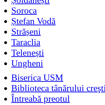
Soroca
Ștefan Vodă
Strășeni
Taraclia
Telenești
Ungheni
Biserica USM
Biblioteca tânărului creşt
Întreabă preotul