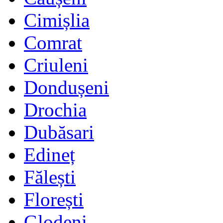
Cimișlia
Comrat
Criuleni
Dondușeni
Drochia
Dubăsari
Edineț
Fălești
Florești
Glodeni