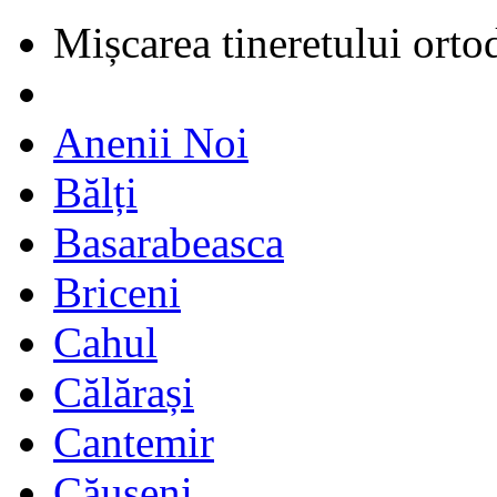
Mișcarea tineretului orto
Anenii Noi
Bălți
Basarabeasca
Briceni
Cahul
Călărași
Cantemir
Căușeni