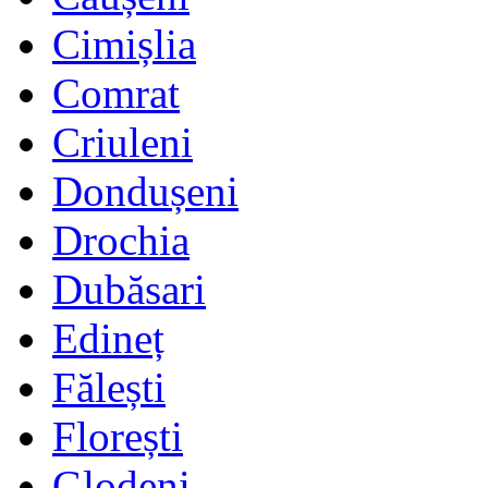
Cimișlia
Comrat
Criuleni
Dondușeni
Drochia
Dubăsari
Edineț
Fălești
Florești
Glodeni