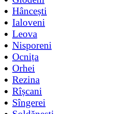
Hâncești
Ialoveni
Leova
Nisporeni
Ocnița
Orhei
Rezina
Rîșcani
Sîngerei
Șoldănești