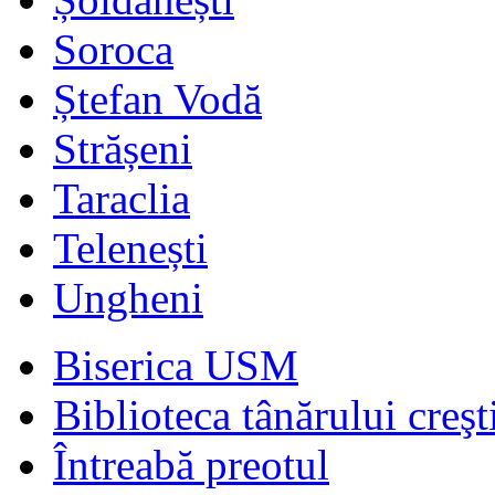
Soroca
Ștefan Vodă
Strășeni
Taraclia
Telenești
Ungheni
Biserica USM
Biblioteca tânărului creşt
Întreabă preotul