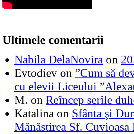
Ultimele comentarii
Nabila DelaNovira
on
20
Evtodiev
on
”Cum să dev
cu elevii Liceului ”Alexa
M.
on
Reîncep serile duh
Katalina
on
Sfânta şi Du
Mănăstirea Sf. Cuvioasa