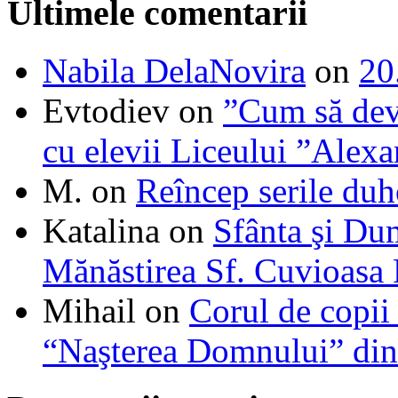
Ultimele comentarii
Nabila DelaNovira
on
20
Evtodiev
on
”Cum să dev
cu elevii Liceului ”Alexa
M.
on
Reîncep serile duh
Katalina
on
Sfânta şi Du
Mănăstirea Sf. Cuvioasa
Mihail
on
Corul de copii
“Naşterea Domnului” din