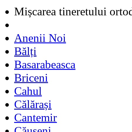
Mișcarea tineretului orto
Anenii Noi
Bălți
Basarabeasca
Briceni
Cahul
Călărași
Cantemir
Căușeni