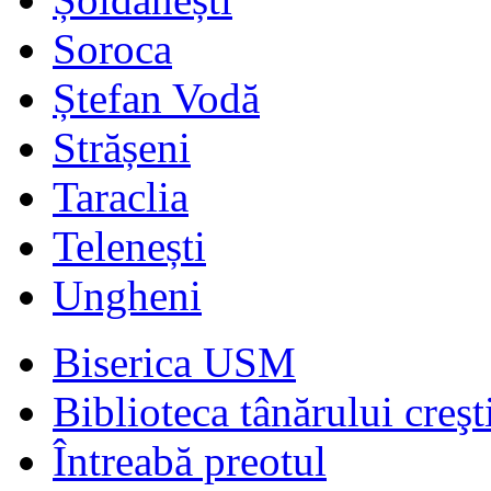
Soroca
Ștefan Vodă
Strășeni
Taraclia
Telenești
Ungheni
Biserica USM
Biblioteca tânărului creşt
Întreabă preotul