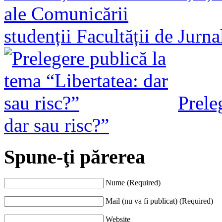
studenții Facultății de Jurn
Prele
dar sau risc?”
Spune-ţi părerea
Nume (Required)
Mail (nu va fi publicat) (Required)
Website