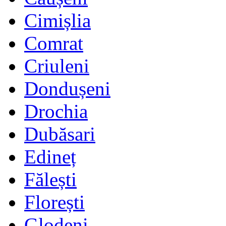
Cimișlia
Comrat
Criuleni
Dondușeni
Drochia
Dubăsari
Edineț
Fălești
Florești
Glodeni