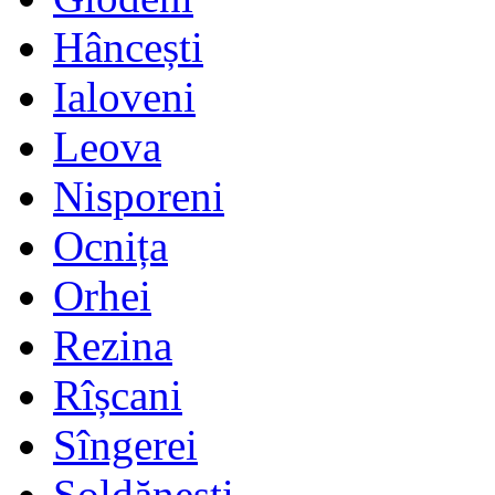
Hâncești
Ialoveni
Leova
Nisporeni
Ocnița
Orhei
Rezina
Rîșcani
Sîngerei
Șoldănești