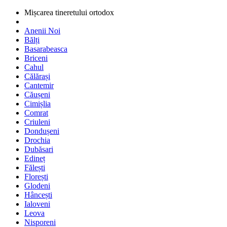
Mișcarea tineretului ortodox
Anenii Noi
Bălți
Basarabeasca
Briceni
Cahul
Călărași
Cantemir
Căușeni
Cimișlia
Comrat
Criuleni
Dondușeni
Drochia
Dubăsari
Edineț
Fălești
Florești
Glodeni
Hâncești
Ialoveni
Leova
Nisporeni