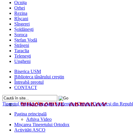
Ocnița
Orhei
Rezina
Rîșcani
Sîngerei
Șoldănești
Soroca
Ștefan Vodă
Strășeni
Taraclia
Telenești
Ungheni
Biserica USM
Biblioteca tânărului creştin
Întreabă preotul
CONTACT
Tineretul Ortodox
Asociaţia Studenţilor Creştini Ortodocşi din Rep
Pagina principală
Arhiva Video
Mișcarea Tineretului Ortodox
Activităţi ASCO