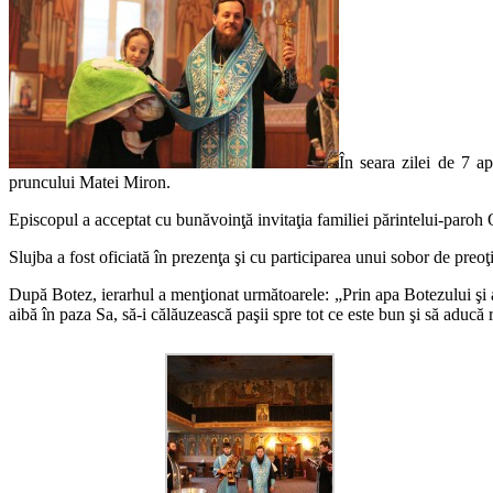
În seara zilei de 7 a
pruncului Matei Miron.
Episcopul a acceptat cu bunăvoinţă invitaţia familiei părintelui-paroh 
Slujba a fost oficiată în prezenţa şi cu participarea unui sobor de preoţi
După Botez, ierarhul a menţionat următoarele: „Prin apa Botezului şi 
aibă în paza Sa, să-i călăuzească paşii spre tot ce este bun şi să aduc