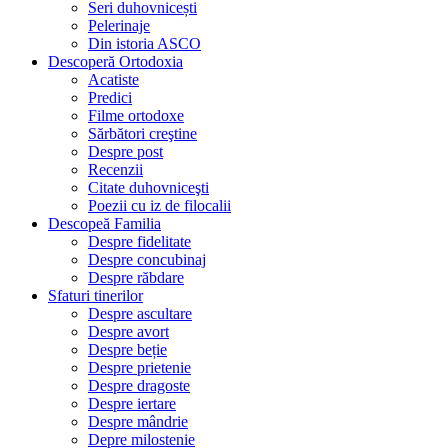
Seri duhovnicești
Pelerinaje
Din istoria ASCO
Descoperă Ortodoxia
Acatiste
Predici
Filme ortodoxe
Sărbători creştine
Despre post
Recenzii
Citate duhovniceşti
Poezii cu iz de filocalii
Descopeă Familia
Despre fidelitate
Despre concubinaj
Despre răbdare
Sfaturi tinerilor
Despre ascultare
Despre avort
Despre beție
Despre prietenie
Despre dragoste
Despre iertare
Despre mândrie
Depre milostenie