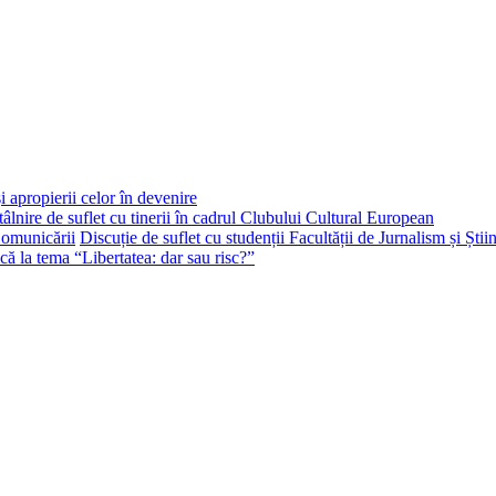
i apropierii celor în devenire
tâlnire de suflet cu tinerii în cadrul Clubului Cultural European
Discuție de suflet cu studenții Facultății de Jurnalism și Ști
că la tema “Libertatea: dar sau risc?”