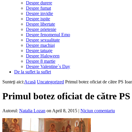
Despre durere
Despre fumat
Despre invidie
Despre ispite
Despre libertate
Despre prietenie
Despre fenomenul Emo
Despre sexualitate
Despre machiaj
Despre tatuaje
Despre Haloween
Despre 8 martie
Despre Valentine`s Day
De la suflet la suflet
Sunteţi aici:
Acasă
Uncategorized
Primul botez oficiat de către PS Ioan
Primul botez oficiat de către PS 
Autorul:
Natalia Lozan
on April 8, 2015
|
Niciun comentariu