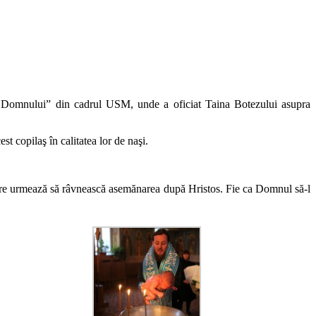
narea Domnului” din cadrul USM, unde a oficiat Taina Botezului asupra
t copilaş în calitatea lor de naşi.
 care urmează să râvnească asemănarea după Hristos. Fie ca Domnul să-l