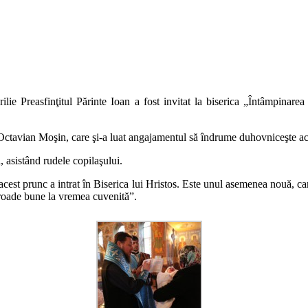
prilie Preasfinţitul Părinte Ioan a fost invitat la biserica „Întâmpi
Octavian Moşin, care şi-a luat angajamentul să îndrume duhovniceşte aces
, asistând rudele copilaşului.
acest prunc a intrat în Biserica lui Hristos. Este unul asemenea nouă,
ă roade bune la vremea cuvenită”.