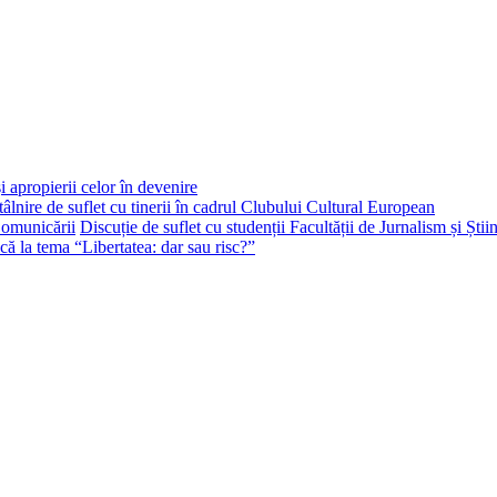
i apropierii celor în devenire
tâlnire de suflet cu tinerii în cadrul Clubului Cultural European
Discuție de suflet cu studenții Facultății de Jurnalism și Ști
că la tema “Libertatea: dar sau risc?”