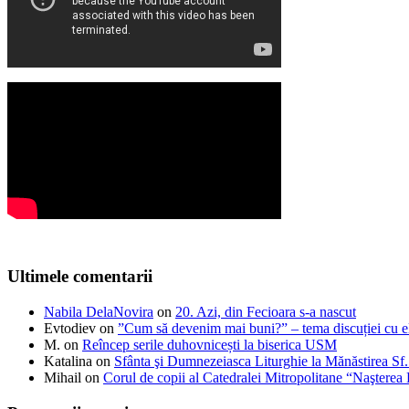
Ultimele comentarii
Nabila DelaNovira
on
20. Azi, din Fecioara s-a nascut
Evtodiev
on
”Cum să devenim mai buni?” – tema discuției cu el
M.
on
Reîncep serile duhovnicești la biserica USM
Katalina
on
Sfânta şi Dumnezeiasca Liturghie la Mănăstirea S
Mihail
on
Corul de copii al Catedralei Mitropolitane “Naştere