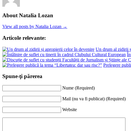
About Natalia Lozan
View all posts by Natalia Lozan →
Articole relevante:
Un drum al zidirii ș
În
Prelegere publi
Spune-ţi părerea
Nume (Required)
Mail (nu va fi publicat) (Required)
Website