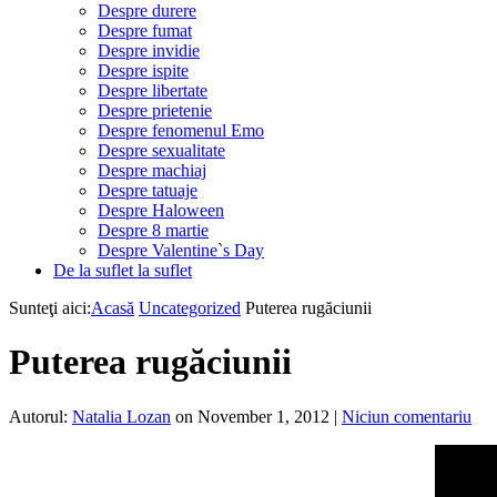
Despre durere
Despre fumat
Despre invidie
Despre ispite
Despre libertate
Despre prietenie
Despre fenomenul Emo
Despre sexualitate
Despre machiaj
Despre tatuaje
Despre Haloween
Despre 8 martie
Despre Valentine`s Day
De la suflet la suflet
Sunteţi aici:
Acasă
Uncategorized
Puterea rugăciunii
Puterea rugăciunii
Autorul:
Natalia Lozan
on November 1, 2012
|
Niciun comentariu