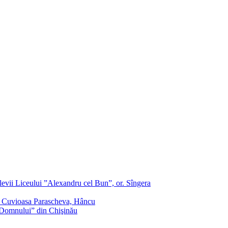
evii Liceului ”Alexandru cel Bun”, or. Sîngera
f. Cuvioasa Parascheva, Hâncu
a Domnului” din Chişinău