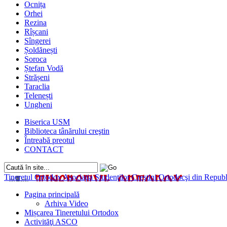
Ocnița
Orhei
Rezina
Rîșcani
Sîngerei
Șoldănești
Soroca
Ștefan Vodă
Strășeni
Taraclia
Telenești
Ungheni
Biserica USM
Biblioteca tânărului creştin
Întreabă preotul
CONTACT
Tineretul Ortodox
Asociaţia Studenţilor Creştini Ortodocşi din Rep
Pagina principală
Arhiva Video
Mișcarea Tineretului Ortodox
Activităţi ASCO