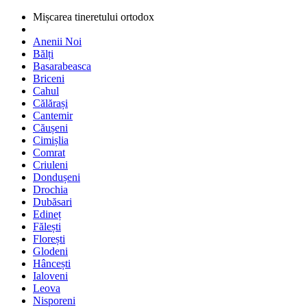
Mișcarea tineretului ortodox
Anenii Noi
Bălți
Basarabeasca
Briceni
Cahul
Călărași
Cantemir
Căușeni
Cimișlia
Comrat
Criuleni
Dondușeni
Drochia
Dubăsari
Edineț
Fălești
Florești
Glodeni
Hâncești
Ialoveni
Leova
Nisporeni