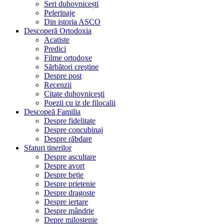
Seri duhovnicești
Pelerinaje
Din istoria ASCO
Descoperă Ortodoxia
Acatiste
Predici
Filme ortodoxe
Sărbători creştine
Despre post
Recenzii
Citate duhovniceşti
Poezii cu iz de filocalii
Descopeă Familia
Despre fidelitate
Despre concubinaj
Despre răbdare
Sfaturi tinerilor
Despre ascultare
Despre avort
Despre beție
Despre prietenie
Despre dragoste
Despre iertare
Despre mândrie
Depre milostenie