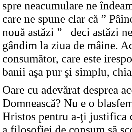
spre neacumulare ne îndeam
care ne spune clar că ” Pâin
nouă astăzi ” –deci astăzi n
gândim la ziua de mâine. Ac
consumător, care este irespo
banii aşa pur şi simplu, chi
Oare cu adevărat desprea ac
Domnească? Nu e o blasfemie
Hristos pentru a-ţi justifica
a filosofiei de consum să sc