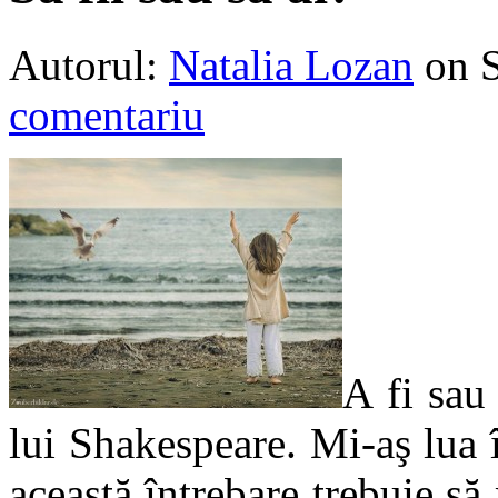
Autorul:
Natalia Lozan
on 
comentariu
A fi sau
lui Shakespeare. Mi-aş lua 
această întrebare trebuie s