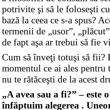
potrivite şi să le foloseşti 
bază la ceea ce s-a spus? Ace
termenii de „usor”, „plăcut”
de fapt aşa ar trebui să fie v
Cum să înveţi totuşi să fii? 
momentul ce ai ales pentru t
nu te rătăceşti de la acest d
„A avea sau a fi?” – este o
înfăptuim alegerea . Uneor