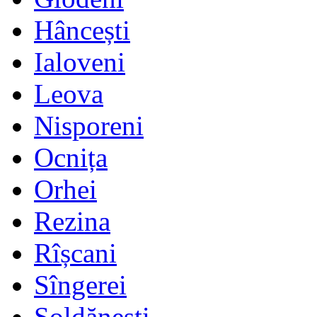
Hâncești
Ialoveni
Leova
Nisporeni
Ocnița
Orhei
Rezina
Rîșcani
Sîngerei
Șoldănești