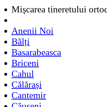
Mișcarea tineretului orto
Anenii Noi
Bălți
Basarabeasca
Briceni
Cahul
Călărași
Cantemir
Căușeni