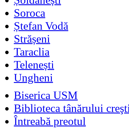
Soroca
Ștefan Vodă
Strășeni
Taraclia
Telenești
Ungheni
Biserica USM
Biblioteca tânărului creşt
Întreabă preotul