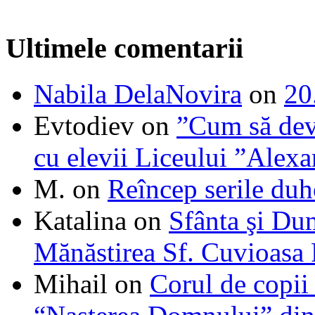
Ultimele comentarii
Nabila DelaNovira
on
20
Evtodiev
on
”Cum să dev
cu elevii Liceului ”Alexa
M.
on
Reîncep serile duh
Katalina
on
Sfânta şi Du
Mănăstirea Sf. Cuvioasa
Mihail
on
Corul de copii