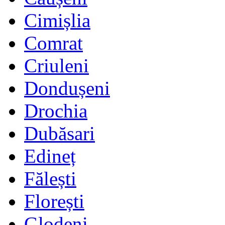
Cimișlia
Comrat
Criuleni
Dondușeni
Drochia
Dubăsari
Edineț
Fălești
Florești
Glodeni