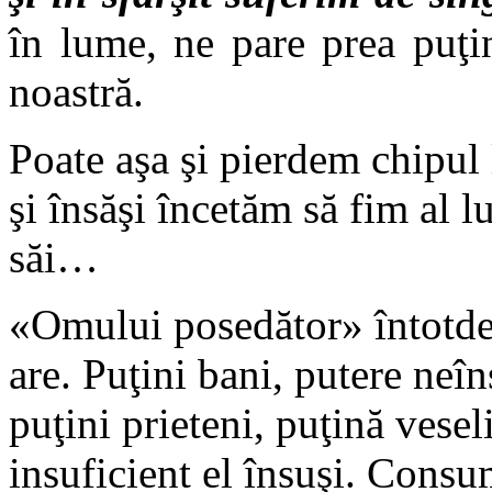
în lume, ne pare prea puţin
noastră.
Poate aşa şi pierdem chipul
şi însăşi încetăm să fim al
săi…
«Omului posedător» întotdea
are. Puţini bani, putere neî
puţini prieteni, puţină veselie
insuficient el însuşi. Consu