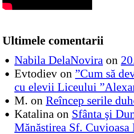
Ultimele comentarii
Nabila DelaNovira
on
20
Evtodiev
on
”Cum să dev
cu elevii Liceului ”Alexa
M.
on
Reîncep serile duh
Katalina
on
Sfânta şi Du
Mănăstirea Sf. Cuvioasa