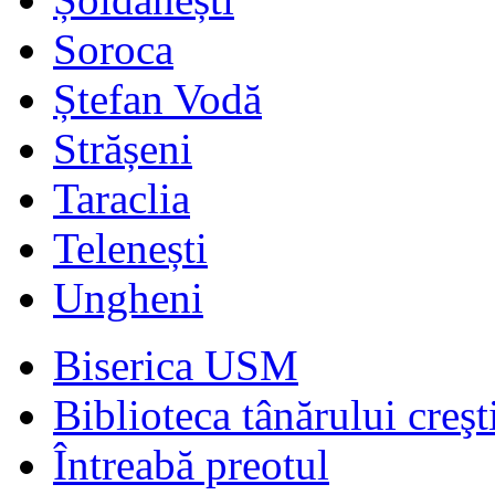
Soroca
Ștefan Vodă
Strășeni
Taraclia
Telenești
Ungheni
Biserica USM
Biblioteca tânărului creşt
Întreabă preotul