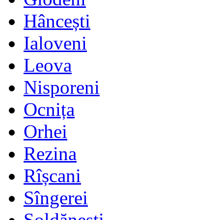
Hâncești
Ialoveni
Leova
Nisporeni
Ocnița
Orhei
Rezina
Rîșcani
Sîngerei
Șoldănești