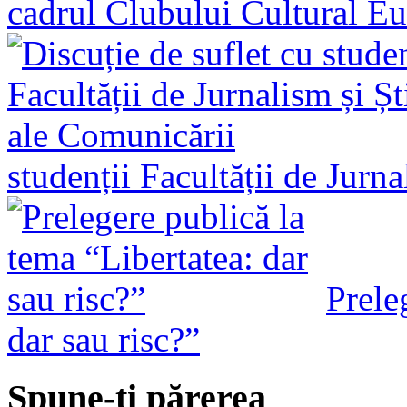
cadrul Clubului Cultural E
studenții Facultății de Jurn
Prele
dar sau risc?”
Spune-ţi părerea