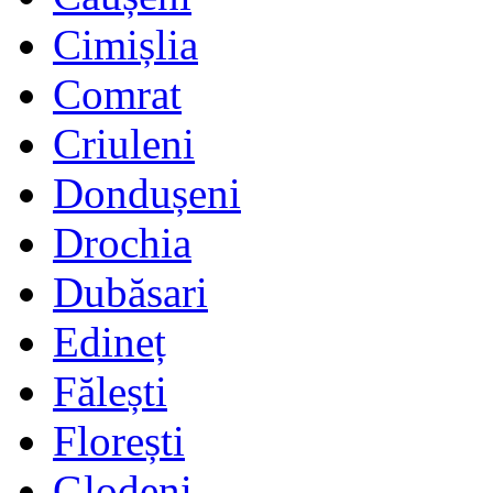
Cimișlia
Comrat
Criuleni
Dondușeni
Drochia
Dubăsari
Edineț
Fălești
Florești
Glodeni