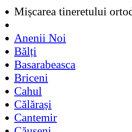
Mișcarea tineretului orto
Anenii Noi
Bălți
Basarabeasca
Briceni
Cahul
Călărași
Cantemir
Căușeni