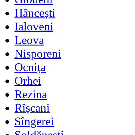
Hâncești
Ialoveni
Leova
Nisporeni
Ocnița
Orhei
Rezina
Rîșcani
Sîngerei
Șoldănești