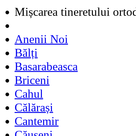
Mișcarea tineretului orto
Anenii Noi
Bălți
Basarabeasca
Briceni
Cahul
Călărași
Cantemir
Căușeni