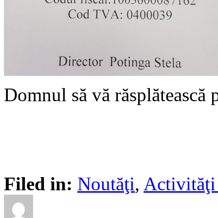
Domnul să vă răsplătească p
Filed in:
Noutăţi
,
Activită