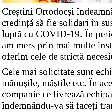
Creștini Ortodocși îndeamnă
credință să fie solidari în su
luptă cu COVID-19. În per
am mers prin mai multe insti
oferim cele de strictă necesi
Cele mai solicitate sunt ech
mănușile, măștile etc. În ac
companie ce livrează echipa
îndemnându-vă să faceți trans