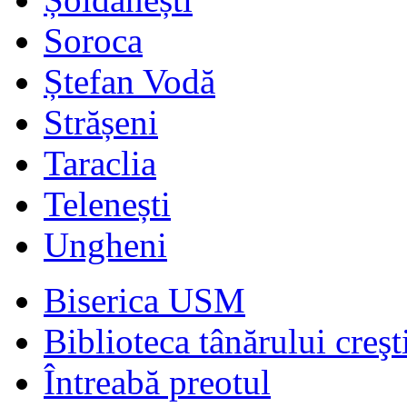
Soroca
Ștefan Vodă
Strășeni
Taraclia
Telenești
Ungheni
Biserica USM
Biblioteca tânărului creşt
Întreabă preotul