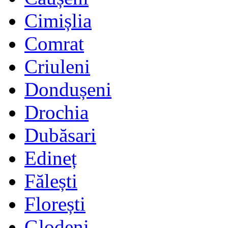
Cimișlia
Comrat
Criuleni
Dondușeni
Drochia
Dubăsari
Edineț
Fălești
Florești
Glodeni