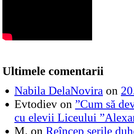
Ultimele comentarii
Nabila DelaNovira
on
20
Evtodiev
on
”Cum să dev
cu elevii Liceului ”Alexa
M.
on
Reîncep serile duh