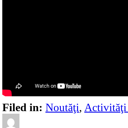
Filed in:
Noutăţi
,
Activită