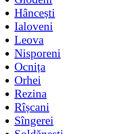
Hâncești
Ialoveni
Leova
Nisporeni
Ocnița
Orhei
Rezina
Rîșcani
Sîngerei
Șoldănești