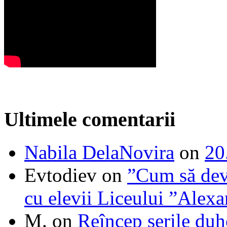
Ultimele comentarii
Nabila DelaNovira
on
20
Evtodiev
on
”Cum să dev
cu elevii Liceului ”Alexa
M.
on
Reîncep serile duh