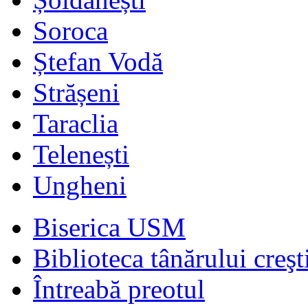
Soroca
Ștefan Vodă
Strășeni
Taraclia
Telenești
Ungheni
Biserica USM
Biblioteca tânărului creşt
Întreabă preotul