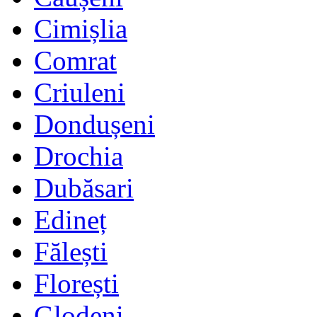
Cimișlia
Comrat
Criuleni
Dondușeni
Drochia
Dubăsari
Edineț
Fălești
Florești
Glodeni