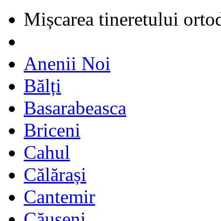
Mișcarea tineretului orto
Anenii Noi
Bălți
Basarabeasca
Briceni
Cahul
Călărași
Cantemir
Căușeni