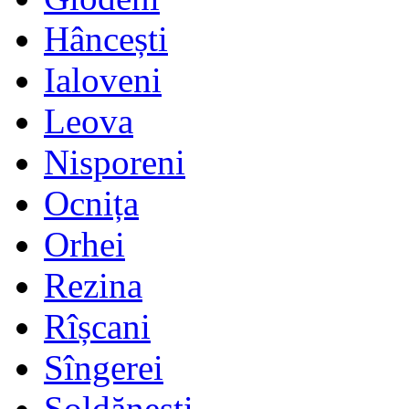
Hâncești
Ialoveni
Leova
Nisporeni
Ocnița
Orhei
Rezina
Rîșcani
Sîngerei
Șoldănești