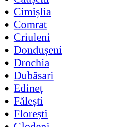
Cimișlia
Comrat
Criuleni
Dondușeni
Drochia
Dubăsari
Edineț
Fălești
Florești
Glodeni