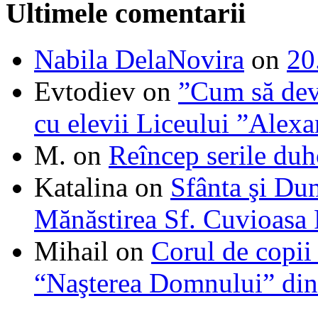
Ultimele comentarii
Nabila DelaNovira
on
20
Evtodiev
on
”Cum să dev
cu elevii Liceului ”Alexa
M.
on
Reîncep serile duh
Katalina
on
Sfânta şi Du
Mănăstirea Sf. Cuvioasa
Mihail
on
Corul de copii
“Naşterea Domnului” din