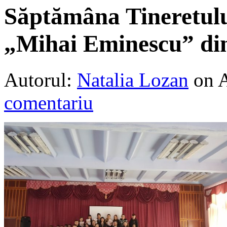
Săptămâna Tineretulu
„Mihai Eminescu” di
Autorul:
Natalia Lozan
on 
comentariu