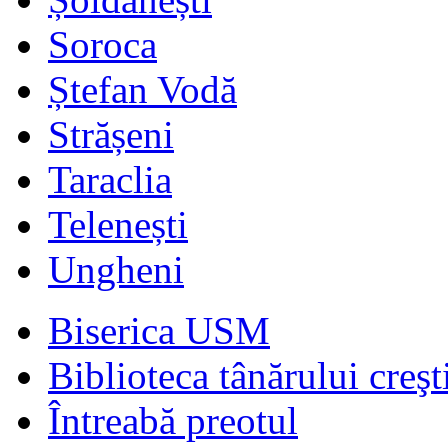
Soroca
Ștefan Vodă
Strășeni
Taraclia
Telenești
Ungheni
Biserica USM
Biblioteca tânărului creşt
Întreabă preotul