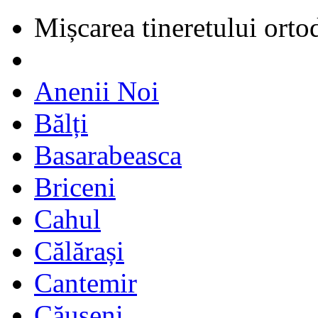
Mișcarea tineretului orto
Anenii Noi
Bălți
Basarabeasca
Briceni
Cahul
Călărași
Cantemir
Căușeni