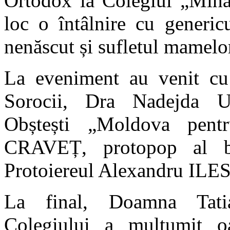
Ortodox la Colegiul „Mih
loc o întâlnire cu generic
nenăscut și sufletul mamelo
La eveniment au venit cu
Sorocii, Dra Nadejda US
Obștești „Moldova pentr
CRAVEȚ, protopop al bis
Protoiereul Alexandru ILE
La final, Doamna Tati
Colegiului a mulțumit oa