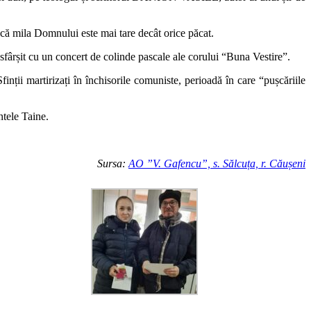
ul că mila Domnului este mai tare decât orice păcat.
 sfârșit cu un concert de colinde pascale ale corului “Buna Vestire”.
ții martirizați în închisorile comuniste, perioadă în care “pușcăriile
ntele Taine.
Sursa:
AO ”V. Gafencu”, s. Sălcuța, r. Căușeni