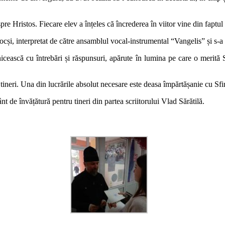
spre Hristos. Fiecare elev a înțeles că încrederea în viitor vine din fapt
docși, interpretat de către ansamblul vocal-instrumental “Vangelis” și s-a
scă cu întrebări și răspunsuri, apărute în lumina pe care o merită Sfin
re tineri. Una din lucrările absolut necesare este deasa împărtășanie cu Sfi
nt de învățătură pentru tineri din partea scriitorului Vlad Sărătilă.