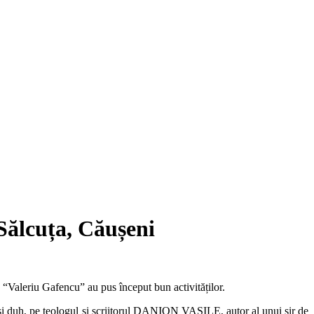
Sălcuța, Căușeni
“Valeriu Gafencu” au pus început bun activităților.
 și duh, pe teologul și scriitorul DANION VASILE, autor al unui șir de