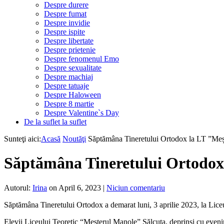
Despre durere
Despre fumat
Despre invidie
Despre ispite
Despre libertate
Despre prietenie
Despre fenomenul Emo
Despre sexualitate
Despre machiaj
Despre tatuaje
Despre Haloween
Despre 8 martie
Despre Valentine`s Day
De la suflet la suflet
Sunteţi aici:
Acasă
Noutăţi
Săptămâna Tineretului Ortodox la LT ”Meșt
Săptămâna Tineretului Ortodox 
Autorul:
Irina
on April 6, 2023
|
Niciun comentariu
Săptămâna Tineretului Ortodox a demarat luni, 3 aprilie 2023, la Lic
Elevii Liceului Teoretic “Meșterul Manole” Sălcuța, deprinși cu eveni