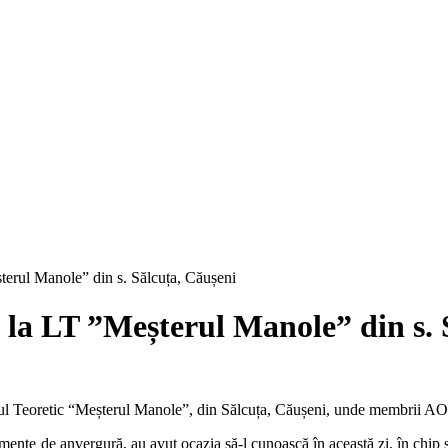
erul Manole” din s. Sălcuța, Căușeni
la LT ”Meșterul Manole” din s. 
eul Teoretic “Meșterul Manole”, din Sălcuța, Căușeni, unde membrii AO 
mente de anvergură, au avut ocazia să-l cunoască în această zi, în chip