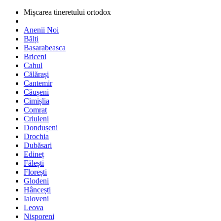
Mișcarea tineretului ortodox
Anenii Noi
Bălți
Basarabeasca
Briceni
Cahul
Călărași
Cantemir
Căușeni
Cimișlia
Comrat
Criuleni
Dondușeni
Drochia
Dubăsari
Edineț
Fălești
Florești
Glodeni
Hâncești
Ialoveni
Leova
Nisporeni