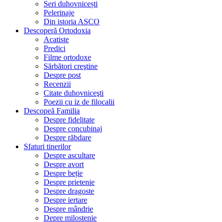
Seri duhovnicești
Pelerinaje
Din istoria ASCO
Descoperă Ortodoxia
Acatiste
Predici
Filme ortodoxe
Sărbători creştine
Despre post
Recenzii
Citate duhovniceşti
Poezii cu iz de filocalii
Descopeă Familia
Despre fidelitate
Despre concubinaj
Despre răbdare
Sfaturi tinerilor
Despre ascultare
Despre avort
Despre beție
Despre prietenie
Despre dragoste
Despre iertare
Despre mândrie
Depre milostenie