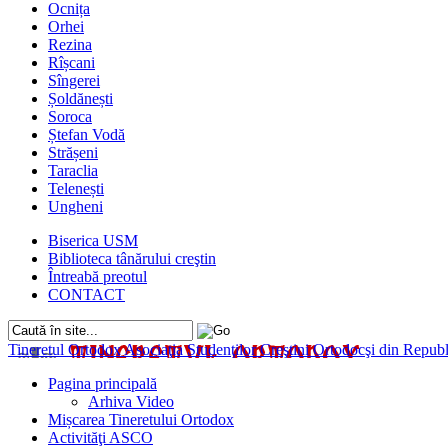
Ocnița
Orhei
Rezina
Rîșcani
Sîngerei
Șoldănești
Soroca
Ștefan Vodă
Strășeni
Taraclia
Telenești
Ungheni
Biserica USM
Biblioteca tânărului creştin
Întreabă preotul
CONTACT
Tineretul Ortodox
Asociaţia Studenţilor Creştini Ortodocşi din Rep
Pagina principală
Arhiva Video
Mișcarea Tineretului Ortodox
Activităţi ASCO