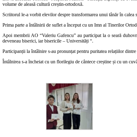
volume de aleasă cultură creștin-ortodoxă.
Scriitorul le-a vorbit elevilor despre transformarea unui tânăr în calea 
Prima parte a întâlnirii de suflet a început cu un Imn al Tinerilor Orto
Apoi membrii AO “Valeriu Gafencu” au participat la o seară duhovnicea
deveneau biserici, iar bisericile – Universități “.
Participanții la întâlnire s-au pronunțat pentru puritatea relațiilor dint
Întâlnirea s-a încheiat cu un florilegiu de cântece creștine și cu un cuvâ