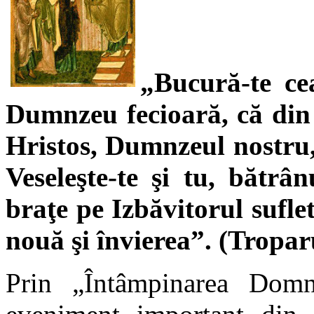
„Bucură-te ce
Dumnzeu fecioară, că din t
Hristos, Dumnzeul nostru,
Veseleşte-te şi tu, bătrân
braţe pe Izbăvitorul suflet
nouă şi învierea”. (Tropar
Prin „Întâmpinarea Domnu