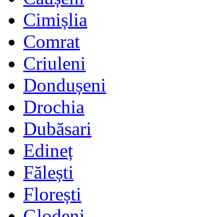
Cimișlia
Comrat
Criuleni
Dondușeni
Drochia
Dubăsari
Edineț
Fălești
Florești
Glodeni