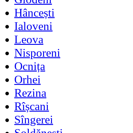
Hâncești
Ialoveni
Leova
Nisporeni
Ocnița
Orhei
Rezina
Rîșcani
Sîngerei
Șoldănești