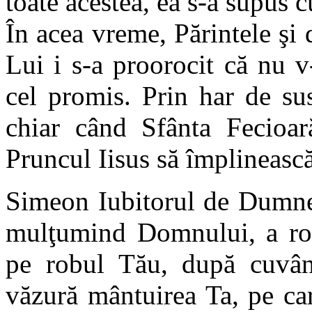
toate acestea, ea s-a supus 
În acea vreme, Părintele şi 
Lui i s-a proorocit că nu 
cel promis. Prin har de su
chiar când Sfânta Fecioar
Pruncul Iisus să împlineasc
Simeon Iubitorul de Dumnez
mulţumind Domnului, a ros
pe robul Tău, după cuvân
văzură mântuirea Ta, pe care