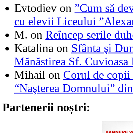
Evtodiev
on
”Cum să dev
cu elevii Liceului ”Alexa
M.
on
Reîncep serile duh
Katalina
on
Sfânta şi Du
Mănăstirea Sf. Cuvioasa
Mihail
on
Corul de copii
“Naşterea Domnului” din
Partenerii noștri: