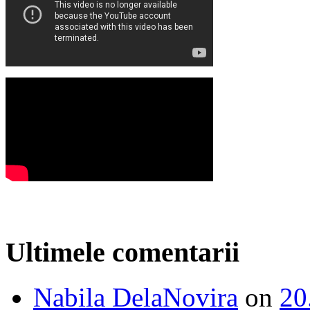
Ultimele comentarii
Nabila DelaNovira
on
20