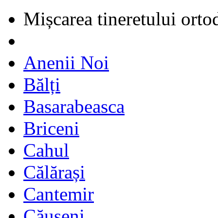
Mișcarea tineretului orto
Anenii Noi
Bălți
Basarabeasca
Briceni
Cahul
Călărași
Cantemir
Căușeni