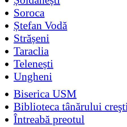
Soroca
Ștefan Vodă
Strășeni
Taraclia
Telenești
Ungheni
Biserica USM
Biblioteca tânărului creşt
Întreabă preotul