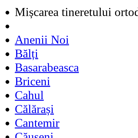
Mișcarea tineretului orto
Anenii Noi
Bălți
Basarabeasca
Briceni
Cahul
Călărași
Cantemir
Căușeni