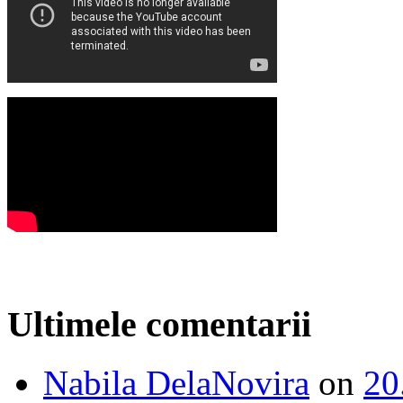
Ultimele comentarii
Nabila DelaNovira
on
20