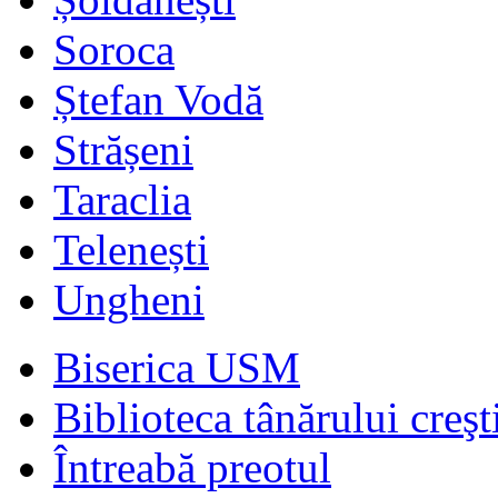
Soroca
Ștefan Vodă
Strășeni
Taraclia
Telenești
Ungheni
Biserica USM
Biblioteca tânărului creşt
Întreabă preotul