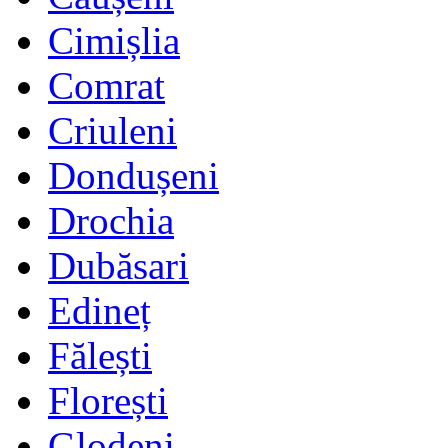
Cimișlia
Comrat
Criuleni
Dondușeni
Drochia
Dubăsari
Edineț
Fălești
Florești
Glodeni