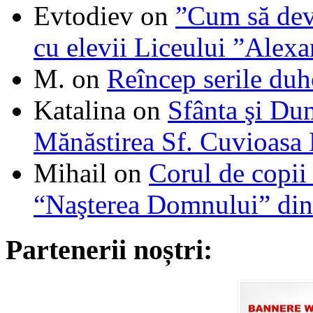
Evtodiev
on
”Cum să dev
cu elevii Liceului ”Alexa
M.
on
Reîncep serile duh
Katalina
on
Sfânta şi Du
Mănăstirea Sf. Cuvioasa
Mihail
on
Corul de copii
“Naşterea Domnului” din
Partenerii noștri: