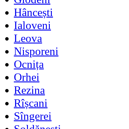
Hâncești
Ialoveni
Leova
Nisporeni
Ocnița
Orhei
Rezina
Rîșcani
Sîngerei
Șoldănești