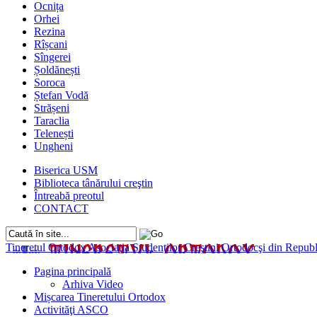
Ocnița
Orhei
Rezina
Rîșcani
Sîngerei
Șoldănești
Soroca
Ștefan Vodă
Strășeni
Taraclia
Telenești
Ungheni
Biserica USM
Biblioteca tânărului creştin
Întreabă preotul
CONTACT
Tineretul Ortodox
Asociaţia Studenţilor Creştini Ortodocşi din Rep
Pagina principală
Arhiva Video
Mișcarea Tineretului Ortodox
Activităţi ASCO