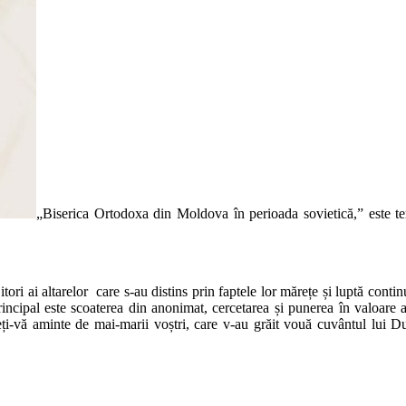
„Biserica Ortodoxa din Moldova în perioada sovietică,” este te
jitori ai altarelor care s-au distins prin faptele lor mărețe și luptă conti
principal este scoaterea din anonimat, cercetarea și punerea în valoare 
ă aminte de mai-marii voștri, care v-au grăit vouă cuvântul lui Dumn