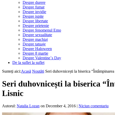
Despre durere
Despre fumat
Despre invidie
Despre ispite
Despre libertate
Despre prietenie
Despre fenomenul Emo
Despre sexualitate
Despre machiaj
Despre tatuaje
Despre Haloween
Despre 8 martie
Despre Valentine`s Day
De la suflet la suflet
Sunteţi aici:
Acasă
Noutăţi
Seri duhovnicești la biserica “Întâmpinarea
Seri duhovnicești la biserica “
Lisnic
Autorul:
Natalia Lozan
on December 4, 2016
|
Niciun comentariu