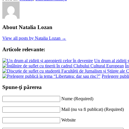
About Natalia Lozan
View all posts by Natalia Lozan →
Articole relevante:
Un drum al zidirii ș
În
Prelegere publi
Spune-ţi părerea
Nume (Required)
Mail (nu va fi publicat) (Required)
Website