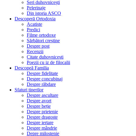
Seri duhovnicești
Pelerinaje
Din istoria ASCO
Descoperă Ortodoxia
Acatiste
Predici
Filme ortodoxe
Sărbători creştine
Despre post
Recenzii
Citate duhovniceşti
Poezii cu iz de filocalii
Descopeă Familia
Despre fidelitate
Despre concubinaj
Despre răbdare
Sfaturi tinerilor
Despre ascultare
Despre avort
Despre beție
Despre prietenie
Despre dragoste
Despre iertare
Despre mândrie
Depre milostenie