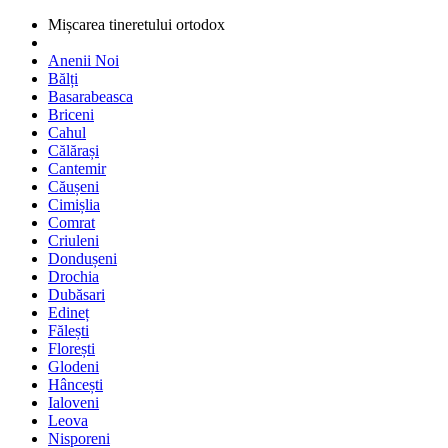
Mișcarea tineretului ortodox
Anenii Noi
Bălți
Basarabeasca
Briceni
Cahul
Călărași
Cantemir
Căușeni
Cimișlia
Comrat
Criuleni
Dondușeni
Drochia
Dubăsari
Edineț
Fălești
Florești
Glodeni
Hâncești
Ialoveni
Leova
Nisporeni