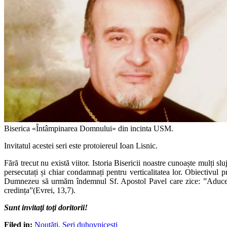
Biserica «Întâmpinarea Domnului» din incinta USM.
Invitatul acestei seri este protoiereul Ioan Lisnic.
Fără trecut nu există viitor. Istoria Bisericii noastre cunoaște mulți slu
persecutați și chiar condamnați pentru verticalitatea lor. Obiectivul 
Dumnezeu să urmăm îndemnul Sf. Apostol Pavel care zice: ”Aduceți-v
credința”(Evrei, 13,7).
Sunt invitaţi toţi doritorii!
Filed in:
Noutăţi
,
Seri duhovnicești