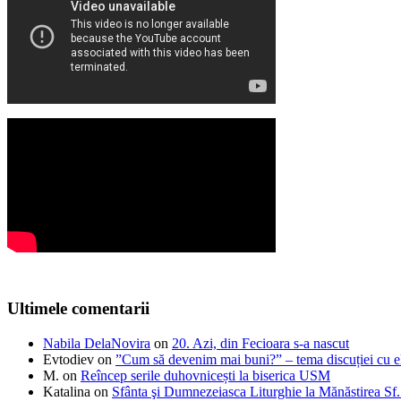
Ultimele comentarii
Nabila DelaNovira
on
20. Azi, din Fecioara s-a nascut
Evtodiev
on
”Cum să devenim mai buni?” – tema discuției cu el
M.
on
Reîncep serile duhovnicești la biserica USM
Katalina
on
Sfânta şi Dumnezeiasca Liturghie la Mănăstirea S