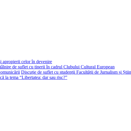
i apropierii celor în devenire
tâlnire de suflet cu tinerii în cadrul Clubului Cultural European
Discuție de suflet cu studenții Facultății de Jurnalism și Ști
că la tema “Libertatea: dar sau risc?”