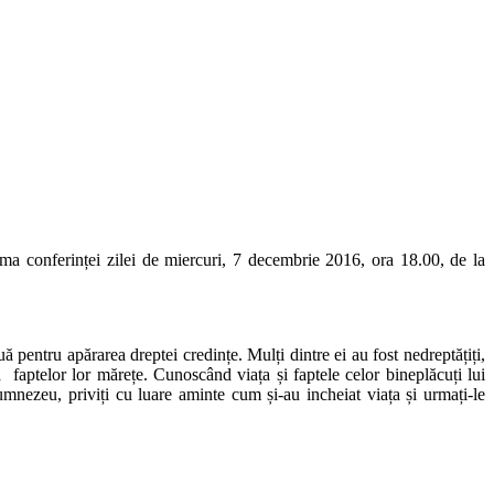
ma conferinței zilei de miercuri, 7 decembrie 2016, ora 18.00, de la
nuă pentru apărarea dreptei credințe. Mulți dintre ei au fost nedreptățiți,
a faptelor lor mărețe. Cunoscând viața și faptele celor bineplăcuți lui
ezeu, priviți cu luare aminte cum și-au incheiat viața și urmați-le