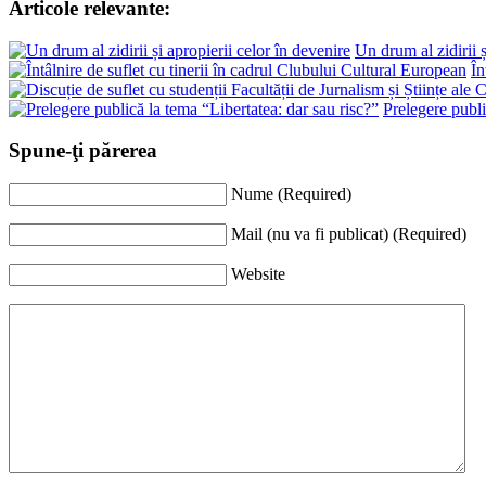
Articole relevante:
Un drum al zidirii ș
În
Prelegere publi
Spune-ţi părerea
Nume (Required)
Mail (nu va fi publicat) (Required)
Website