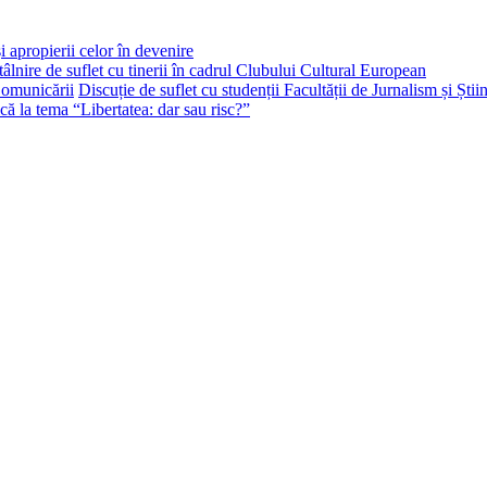
i apropierii celor în devenire
tâlnire de suflet cu tinerii în cadrul Clubului Cultural European
Discuție de suflet cu studenții Facultății de Jurnalism și Ști
că la tema “Libertatea: dar sau risc?”