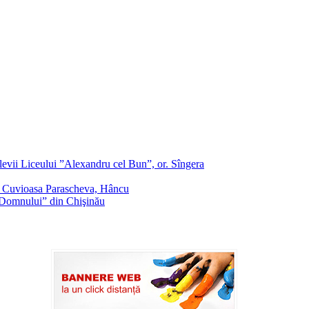
evii Liceului ”Alexandru cel Bun”, or. Sîngera
f. Cuvioasa Parascheva, Hâncu
a Domnului” din Chişinău