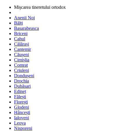
Mișcarea tineretului ortodox
Anenii Noi
Bălți
Basarabeasca
Briceni
Cahul
Călărași
Cantemir
Căușeni
Cimișlia
Comrat
Criuleni
Dondușeni
Drochia
Dubăsari
Edineț
Fălești
Florești
Glodeni
Hâncești
Ialoveni
Leova
Nisporeni