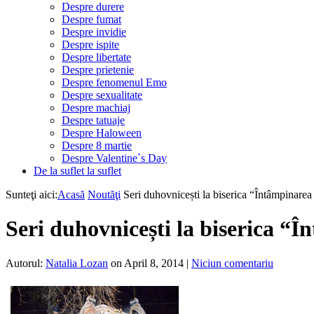
Despre durere
Despre fumat
Despre invidie
Despre ispite
Despre libertate
Despre prietenie
Despre fenomenul Emo
Despre sexualitate
Despre machiaj
Despre tatuaje
Despre Haloween
Despre 8 martie
Despre Valentine`s Day
De la suflet la suflet
Sunteţi aici:
Acasă
Noutăţi
Seri duhovnicești la biserica “Întâmpinare
Seri duhovnicești la biserica “
Autorul:
Natalia Lozan
on April 8, 2014
|
Niciun comentariu