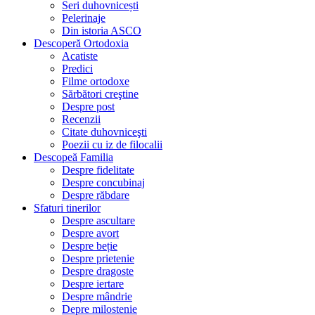
Seri duhovnicești
Pelerinaje
Din istoria ASCO
Descoperă Ortodoxia
Acatiste
Predici
Filme ortodoxe
Sărbători creştine
Despre post
Recenzii
Citate duhovniceşti
Poezii cu iz de filocalii
Descopeă Familia
Despre fidelitate
Despre concubinaj
Despre răbdare
Sfaturi tinerilor
Despre ascultare
Despre avort
Despre beție
Despre prietenie
Despre dragoste
Despre iertare
Despre mândrie
Depre milostenie