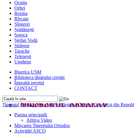
Ocnița
Orhei
Rezina
Rîșcani
Sîngerei
Șoldănești
Soroca
Ștefan Vodă
Strășeni
Taraclia
Telenești
Ungheni
Biserica USM
Biblioteca tânărului creştin
Întreabă preotul
CONTACT
Tineretul Ortodox
Asociaţia Studenţilor Creştini Ortodocşi din Rep
Pagina principală
Arhiva Video
Mișcarea Tineretului Ortodox
Activităţi ASCO