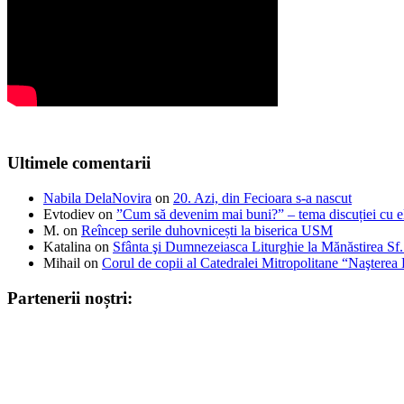
Ultimele comentarii
Nabila DelaNovira
on
20. Azi, din Fecioara s-a nascut
Evtodiev
on
”Cum să devenim mai buni?” – tema discuției cu el
M.
on
Reîncep serile duhovnicești la biserica USM
Katalina
on
Sfânta şi Dumnezeiasca Liturghie la Mănăstirea S
Mihail
on
Corul de copii al Catedralei Mitropolitane “Naştere
Partenerii noștri: