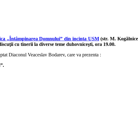
rica „Întâmpinarea Domnului” din incinta USM
(str. M. Kogălnice
iscuţii cu tinerii la diverse teme duhovniceşti, ora 19.00.
așteptat Diaconul Veaceslav Bodarev, care va prezenta :
i
”.