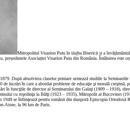
Mitropolitul Visarion Puiu în slujba Bisericii și a învățământu
nu, președintele Asociației Visarion Puiu din România. Întâlnirea este or
 1879. După absolvirea claselor primare urmează studiile la Seminariile 
e lucrări în care a abordat probleme de educaţie şi morală creştină, prec
lizări în funcţiile de director al Seminarului din Galaţi (1909 – 1918), di
inului cu reşedinţa la Bălţi (1923 – 1935), Mitropolit al Bucovinei (19
u, în 1949 se înfiinţează pentru românii din diasporă Episcopia Ortodo
son-Aisne, la 96 km de Paris.