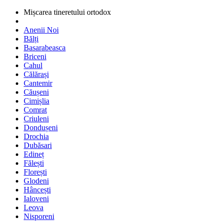
Mișcarea tineretului ortodox
Anenii Noi
Bălți
Basarabeasca
Briceni
Cahul
Călărași
Cantemir
Căușeni
Cimișlia
Comrat
Criuleni
Dondușeni
Drochia
Dubăsari
Edineț
Fălești
Florești
Glodeni
Hâncești
Ialoveni
Leova
Nisporeni