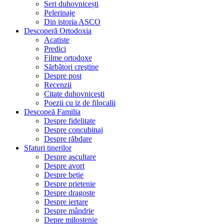
Seri duhovnicești
Pelerinaje
Din istoria ASCO
Descoperă Ortodoxia
Acatiste
Predici
Filme ortodoxe
Sărbători creştine
Despre post
Recenzii
Citate duhovniceşti
Poezii cu iz de filocalii
Descopeă Familia
Despre fidelitate
Despre concubinaj
Despre răbdare
Sfaturi tinerilor
Despre ascultare
Despre avort
Despre beție
Despre prietenie
Despre dragoste
Despre iertare
Despre mândrie
Depre milostenie