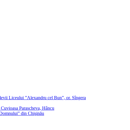
evii Liceului ”Alexandru cel Bun”, or. Sîngera
f. Cuvioasa Parascheva, Hâncu
a Domnului” din Chişinău