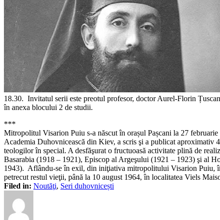
18.30. Invitatul serii este preotul profesor, doctor Aurel-Florin Țusca
în anexa blocului 2 de studii.
***
Mitropolitul Visarion Puiu s-a născut în orașul Pașcani la 27 februarie
Academia Duhovnicească din Kiev, a scris şi a publicat aproximativ 40 d
teologilor în special. A desfăşurat o fructuoasă activitate plină de rea
Basarabia (1918 – 1921), Episcop al Argeşului (1921 – 1923) şi al Hot
1943). Aflându-se în exil, din iniţiativa mitropolitului Visarion Pui
petrecut restul vieţii, până la 10 august 1964, în localitatea Viels Mai
Filed in:
Noutăţi
,
Seri duhovnicești