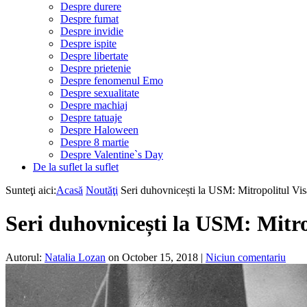
Despre durere
Despre fumat
Despre invidie
Despre ispite
Despre libertate
Despre prietenie
Despre fenomenul Emo
Despre sexualitate
Despre machiaj
Despre tatuaje
Despre Haloween
Despre 8 martie
Despre Valentine`s Day
De la suflet la suflet
Sunteţi aici:
Acasă
Noutăţi
Seri duhovnicești la USM: Mitropolitul Visa
Seri duhovnicești la USM: Mitrop
Autorul:
Natalia Lozan
on October 15, 2018
|
Niciun comentariu