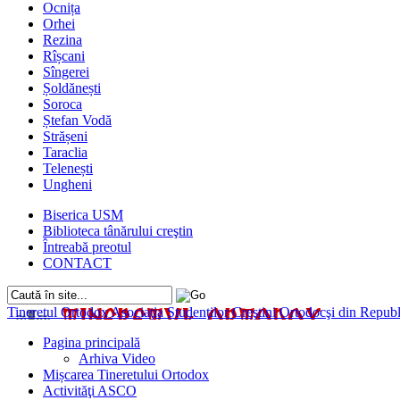
Ocnița
Orhei
Rezina
Rîșcani
Sîngerei
Șoldănești
Soroca
Ștefan Vodă
Strășeni
Taraclia
Telenești
Ungheni
Biserica USM
Biblioteca tânărului creştin
Întreabă preotul
CONTACT
Tineretul Ortodox
Asociaţia Studenţilor Creştini Ortodocşi din Rep
Pagina principală
Arhiva Video
Mișcarea Tineretului Ortodox
Activităţi ASCO