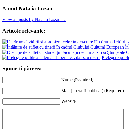
About Natalia Lozan
View all posts by Natalia Lozan →
Articole relevante:
Un drum al zidirii ș
În
Prelegere publi
Spune-ţi părerea
Nume (Required)
Mail (nu va fi publicat) (Required)
Website