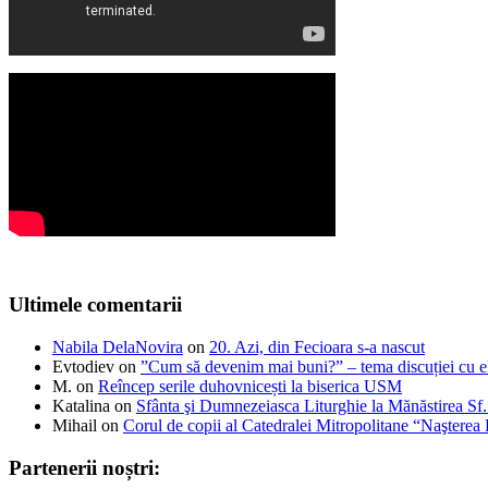
Ultimele comentarii
Nabila DelaNovira
on
20. Azi, din Fecioara s-a nascut
Evtodiev
on
”Cum să devenim mai buni?” – tema discuției cu el
M.
on
Reîncep serile duhovnicești la biserica USM
Katalina
on
Sfânta şi Dumnezeiasca Liturghie la Mănăstirea S
Mihail
on
Corul de copii al Catedralei Mitropolitane “Naştere
Partenerii noștri: