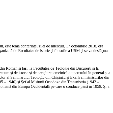
lui, este tema conferinței zilei de miercuri, 17 octombrie 2018, ora
ganizată de Facultatea de istorie și filosofie a USM și se va desfășura
din Roman şi Iaşi, la Facultatea de Teologie din Bucureşti şi la
um şi de istorie şi de pregătire temeinică a tineretului în general şi a
rector al Seminarului Teologic din Chişinău şi Exarh al mănăstirilor din
35 – 1940) şi Şef al Misiunii Ortodoxe din Transnistria (1942 –
xă Română din Europa Occidentală pe care o conduce până în 1958. Şi-a